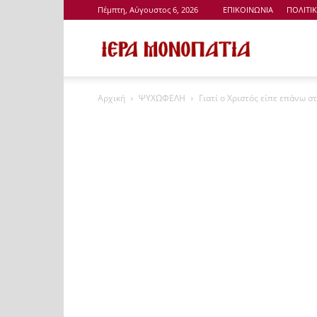
Πέμπτη, Αύγουστος 6, 2026
ΕΠΙΚΟΙΝΩΝΙΑ
ΠΟΛΙΤΙ
Ιερά
Αρχική
ΨΥΧΩΦΕΛΗ
Γιατί ο Χριστός είπε επάνω στ
Μονοπάτια