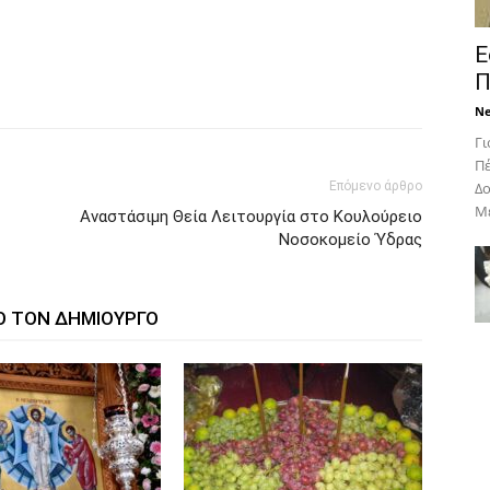
Ε
Π
N
Γι
Πέ
Επόμενο άρθρο
Δο
Με
Αναστάσιμη Θεία Λειτουργία στο Κουλούρειο
Νοσοκομείο Ύδρας
Ο ΤΟΝ ΔΗΜΙΟΥΡΓΟ