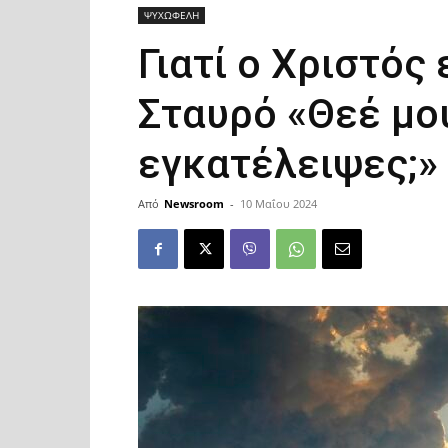
ΨΥΧΩΦΕΛΗ
Γιατί ο Χριστός
Σταυρό «Θεέ μου
εγκατέλειψες;»
Από
Newsroom
-
10 Μαΐου 2024