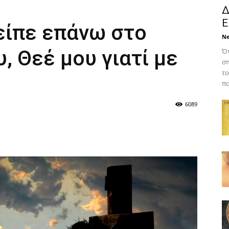
Δ
Ε
 είπε επάνω στο
N
, Θεέ μου γιατί με
Ότ
σπ
το
πο
6089