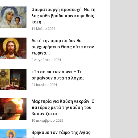
Θαυματουργή προσευχή: Να τη
λες κάθε βράδυ πριν κοιμηθείς
και η...
11 Μαΐου 2024
Αυτή την αμαρτία δεν θα
συγχωρήσει ο Θεός ούτε στον
τωρινό...
2 Αυγούστου 2024
«Τα σα εκ των σων» – Τι
σημαίνουν αυτά τα λόγια;
21 Ιουνίου 2024
Μαρτυρία για Καύση νεκρών: Ο
πατέρας μετά την καύση του
βασανίζεται...
10 Δεκεμβρίου 2025
Βρήκαμε τον τάφο της Αγίας