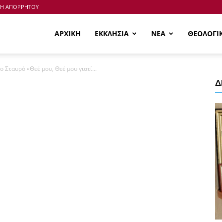
ΚΗ ΑΠΟΡΡΗΤΟΥ
ΑΡΧΙΚΗ
ΕΚΚΛΗΣΙΑ
ΝΕΑ
ΘΕΟΛΟΓΙ
ο Σταυρό «Θεέ μου, Θεέ μου γιατί...
Δ