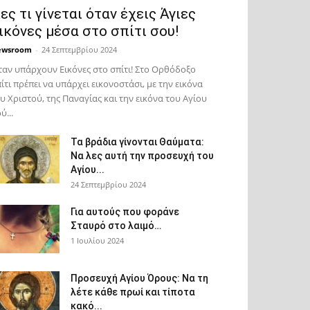
ες τι γίνεται όταν έχεις Άγιες
ικόνες μέσα στο σπίτι σου!
ewsroom
-
24 Σεπτεμβρίου 2024
αν υπάρχουν Εικόνες στο σπίτι! Στο Ορθόδοξο
ίτι πρέπει να υπάρχει εικονοστάσι, με την εικόνα
υ Χριστού, της Παν­αγίας και την εικόνα του Αγίου
ύ...
Τα βράδια γίνονται Θαύματα:
Να λες αυτή την προσευχή του
Αγίου...
24 Σεπτεμβρίου 2024
Για αυτούς που φοράνε
Σταυρό στο λαιμό…
1 Ιουλίου 2024
Προσευχή Αγίου Όρους: Να τη
λέτε κάθε πρωί και τίποτα
κακό...