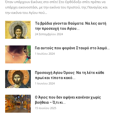
Όταν υπάρχουν Εικόνες στο σπίτι! Στο Ορθόδοξο σπίτι πρέπει να
υπάρχει εικονοστάσι, με την εικόνα του Χριστού, της Παν­αγίας και
την εικόνα του Αγίου πού...
Τα βράδια γίνονται Θαύματα: Να λες αυτή
την προσευχή του Αγίου...
24 Σεπτεμβρίου 2024
Για αυτούς που φοράνε Σταυρό στο λαιμό…
1 Ιουλίου 2024
Προσευχή Αγίου Όρους: Να τη λέτε κάθε
πρωί και τίποτα κακό...
1 Ιουνίου 2024
Ο Άγιος που δεν αφήνει κανέναν χωρίς
βοήθεια – Ό,τι κι...
15 Ιουνίου 2025