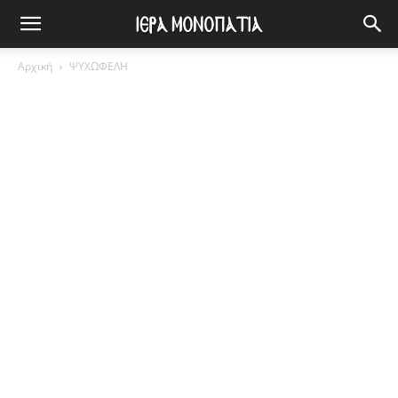
Αρχική
ΨΥΧΩΦΕΛΗ