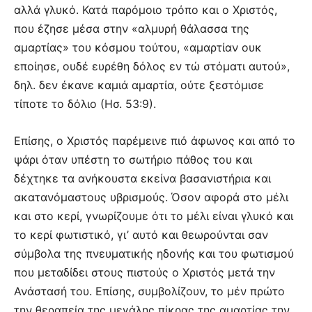
αλλά γλυκό. Κατά παρόμοιο τρόπο και ο Χριστός,
που έζησε μέσα στην «αλμυρή θάλασσα της
αμαρτίας» του κόσμου τούτου, «αμαρτίαν ουκ
εποίησε, ουδέ ευρέθη δόλος εν τώ στόματι αυτού»,
δηλ. δεν έκανε καμιά αμαρτία, ούτε ξεστόμισε
τίποτε το δόλιο (Ησ. 53:9).
Επίσης, ο Χριστός παρέμεινε πιό άφωνος και από το
ψάρι όταν υπέστη το σωτήριο πάθος του και
δέχτηκε τα ανήκουστα εκείνα βασανιστήρια και
ακατανόμαστους υβρισμούς. Όσον αφορά στο μέλι
και στο κερί, γνωρίζουμε ότι το μέλι είναι γλυκό και
το κερί φωτιστικό, γι’ αυτό και θεωρούνται σαν
σύμβολα της πνευματικής ηδονής και του φωτισμού
που μεταδίδει στους πιστούς ο Χριστός μετά την
Ανάστασή του. Επίσης, συμβολίζουν, το μέν πρώτο
την θεραπεία της μεγάλης πίκρας της αμαρτίας την