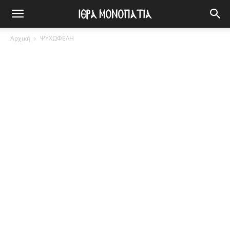
Αρχική
ΨΥΧΩΦΕΛΗ