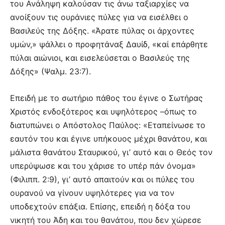
του Ανάληψη καλούσαν τις άνω ταξιαρχίες να
ανοίξουν τις ουράνιες πύλες για να εισέλθει ο
Βασιλεύς της Δόξης. «Άρατε πύλας οι άρχοντες
υμών,» ψάλλει ο προφητάναξ Δαυίδ, «καί επάρθητε
πύλαι αιώνιοι, και εισελεύσεται ο Βασιλεύς της
Δόξης» (Ψαλμ. 23:7).
Επειδή με το σωτήριο πάθος του έγινε ο Σωτήρας
Χριστός ενδοξότερος και υψηλότερος –όπως το
διατυπώνει ο Απόστολος Παύλος: «Εταπείνωσε το
εαυτόν του και έγινε υπήκουος μέχρι θανάτου, και
μάλιστα θανάτου Σταυρικού, γι’ αυτό και ο Θεός τον
υπερύψωσε και του χάρισε το υπέρ πάν όνομα»
(Φιλιππ. 2:9), γι’ αυτό απαιτούν και οι πύλες του
ουρανού να γίνουν υψηλότερες για να τον
υποδεχτούν επάξια. Επίσης, επειδή η δόξα του
νικητή του Άδη και του θανάτου, που δεν χώρεσε