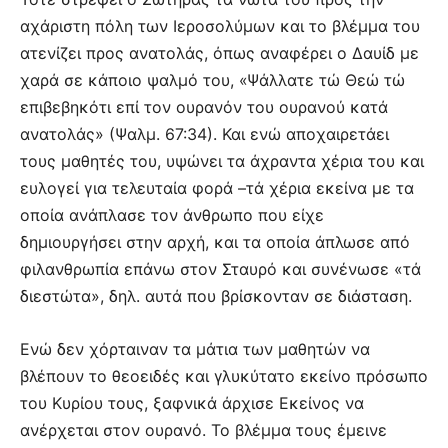
αχάριστη πόλη των Ιεροσολύμων και το βλέμμα του
ατενίζει προς ανατολάς, όπως αναφέρει ο Δαυίδ με
χαρά σε κάποιο ψαλμό του, «Ψάλλατε τώ Θεώ τώ
επιβεβηκότι επί τον ουρανόν του ουρανού κατά
ανατολάς» (Ψαλμ. 67:34). Και ενώ αποχαιρετάει
τους μαθητές του, υψώνει τα άχραντα χέρια του και
ευλογεί για τελευταία φορά –τά χέρια εκείνα με τα
οποία ανάπλασε τον άνθρωπο που είχε
δημιουργήσει στην αρχή, και τα οποία άπλωσε από
φιλανθρωπία επάνω στον Σταυρό και συνένωσε «τά
διεστώτα», δηλ. αυτά που βρίσκονταν σε διάσταση.
Ενώ δεν χόρταιναν τα μάτια των μαθητών να
βλέπουν το θεοειδές και γλυκύτατο εκείνο πρόσωπο
του Κυρίου τους, ξαφνικά άρχισε Εκείνος να
ανέρχεται στον ουρανό. Το βλέμμα τους έμεινε