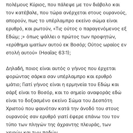
πολέμους Κύριος, που πάλεψε με τον διάβολο και
τον κατέβαλε, που τώρα ανέρχεται στους ουρανούς,
απορούν, πως το υπέρλαμπρο εκείνο σώμα είναι
ερυθρό, και ρωτούν, «Τις ούτος ο παραγενόμενος εξ
Εδώμ; ;» όπως ψάλλει ο πρώτος των προφητών,
«ερύθημα ιματίων αυτού εκ Βοσόρ; Ούτος ωραίος εν
στολή αυτού» (Ησαΐας 63:1);
Δηλαδή, ποιος είναι αυτός ο γήινος που έρχεται
φορώντας σάρκα σαν υπέρλαμπρο και ερυθρό
ιμάτιο; Γιατί γήινος είναι η ερμηνεία του Εδώμ και
σάρξ είναι το Βοσόρ, και το σημείο αναφοράς εδώ
είναι το δοξασμένο εκείνο Σώμα του Δεσπότη
Χριστού που φαινόταν κατά την άνοδό του στους
ουρανούς σαν ερυθρό γιατί έφερε επάνω του τον
τύπο των πληγών της άχραντης πλευράς, των
χειρών και των ποδών.