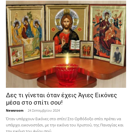
Δες τι γίνεται όταν έχεις Άγιες Εικόνες
μέσα στο σπίτι σου!
Newsroom
-
24 Σεπτεμβρίου 2024
Όταν υπάρχουν Εικόνες στο σπίτι! Στο Ορθόδοξο σπίτι πρέπει να
υπάρχει εικονοστάσι, με την εικόνα του Χριστού, της Παν­αγίας και
την εικόνα του Αγίου πού...