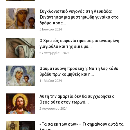
Συγκλονιστικό γεγονός στη Λευκάδα:
Συνάντησαν μια μυστηριώδη γυναίκα στο
δρόμο προς...
5 Ιουνίου 2024
Ο Χριστός εμφανίστηκε σε μια αγιασμένη
γιαγιούλα και της είπε με...
6 Σεπτεμβρίου 2024
Θαυματουργή προσευχή: Να τη λες κάθε
βράδυ πριν κοιμηθείς και η...
11 Μαΐου 2024
Αυτή την αμαρτία δεν θα συγχωρήσει ο
Θεός ούτε στον τωρινό...
2 Αυγούστου 2024
«Τα σα εκ των σων» – Τι σημαίνουν αυτά τα
λόγια;