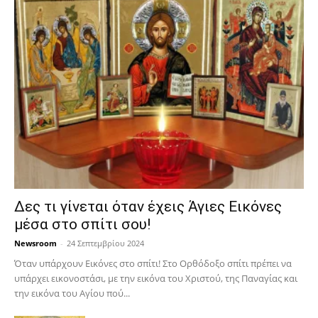
Δες τι γίνεται όταν έχεις Άγιες Εικόνες
μέσα στο σπίτι σου!
Newsroom
-
24 Σεπτεμβρίου 2024
Όταν υπάρχουν Εικόνες στο σπίτι! Στο Ορθόδοξο σπίτι πρέπει να
υπάρχει εικονοστάσι, με την εικόνα του Χριστού, της Παν­αγίας και
την εικόνα του Αγίου πού...