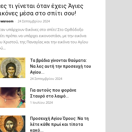
ες τι γίνεται όταν έχεις Άγιες
ικόνες μέσα στο σπίτι σου!
ewsroom
-
24 Σεπτεμβρίου 2024
αν υπάρχουν Εικόνες στο σπίτι! Στο Ορθόδοξο
ίτι πρέπει να υπάρχει εικονοστάσι, με την εικόνα
υ Χριστού, της Παν­αγίας και την εικόνα του Αγίου
ύ...
Τα βράδια γίνονται Θαύματα:
Να λες αυτή την προσευχή του
Αγίου...
24 Σεπτεμβρίου 2024
Για αυτούς που φοράνε
Σταυρό στο λαιμό…
1 Ιουλίου 2024
Προσευχή Αγίου Όρους: Να τη
λέτε κάθε πρωί και τίποτα
κακό...