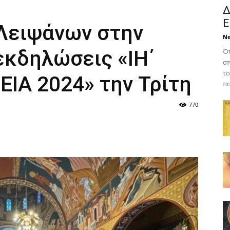
Δ
Ε
Λειψάνων στην
N
 εκδηλώσεις «ΙΗ΄
Ότ
σπ
το
ΙΑ 2024» την Τρίτη
πο
770