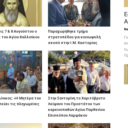
Ε
Α
N
ις 7 & 8 Αυγούστου ο
Παραχωρήθηκε τμήμα
Γι
του Αγίου Καλλινίκου
στρατοπέδου για κοινωφελή
σκοπό στην Ι.Μ. Καστορίας
Απ
τω
Πρ
ίνικος: «Η Μητέρα του
Στην Σαντορίνη το Χαριτόβρυτο
πεύει τις πληγωμένες
Λείψανο του Προστάτου των
καρκινοπαθών Αγίου Παρθενίου
Επισκόπου Λαμψάκου