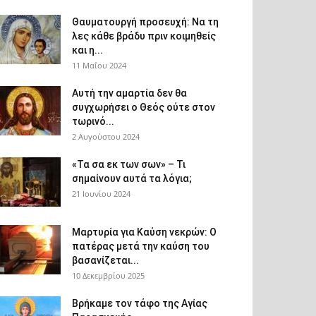
Θαυματουργή προσευχή: Να τη
λες κάθε βράδυ πριν κοιμηθείς
και η...
11 Μαΐου 2024
Αυτή την αμαρτία δεν θα
συγχωρήσει ο Θεός ούτε στον
τωρινό...
2 Αυγούστου 2024
«Τα σα εκ των σων» – Τι
σημαίνουν αυτά τα λόγια;
21 Ιουνίου 2024
Μαρτυρία για Καύση νεκρών: Ο
πατέρας μετά την καύση του
βασανίζεται...
10 Δεκεμβρίου 2025
Βρήκαμε τον τάφο της Αγίας