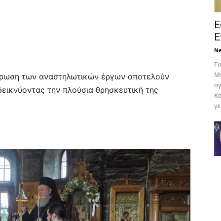
Ε
Ε
N
Γι
Μη
ήρωση των αναστηλωτικών έργων αποτελούν
αγ
δεικνύοντας την πλούσια θρησκευτική της
Κα
.
γε