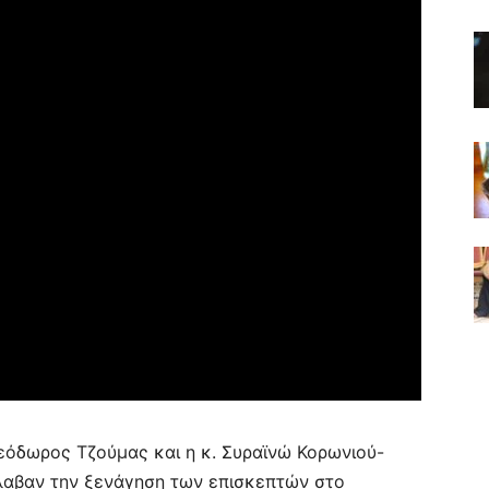
Θεόδωρος Τζούμας και η κ. Συραϊνώ Κορωνιού-
έλαβαν την ξενάγηση των επισκεπτών στο