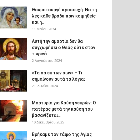
Θαυματουργή προσευχή: Να τη
λες κάθε βράδυ πριν κοιμηθείς
και η...
11 Μαΐου 2024
Αυτή την αμαρτία δεν θα
συγχωρήσει ο Θεός ούτε στον
τωρινό...
2 Αυγούστου 2024
«Τα σα εκ των σων» – Τι
σημαίνουν αυτά τα λόγια;
21 Ιουνίου 2024
Μαρτυρία για Καύση νεκρών: Ο
πατέρας μετά την καύση του
βασανίζεται...
10 Δεκεμβρίου 2025
Βρήκαμε τον τάφο της Αγίας