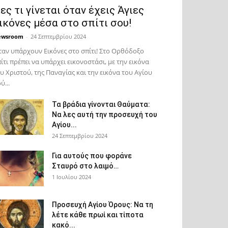
ες τι γίνεται όταν έχεις Άγιες
ικόνες μέσα στο σπίτι σου!
ewsroom
-
24 Σεπτεμβρίου 2024
αν υπάρχουν Εικόνες στο σπίτι! Στο Ορθόδοξο
ίτι πρέπει να υπάρχει εικονοστάσι, με την εικόνα
υ Χριστού, της Παν­αγίας και την εικόνα του Αγίου
ύ...
Τα βράδια γίνονται Θαύματα:
Να λες αυτή την προσευχή του
Αγίου...
24 Σεπτεμβρίου 2024
Για αυτούς που φοράνε
Σταυρό στο λαιμό…
1 Ιουλίου 2024
Προσευχή Αγίου Όρους: Να τη
λέτε κάθε πρωί και τίποτα
κακό...