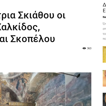
Δ
Ε
ρια Σκιάθου οι
N
αλκίδος,
Ότ
σπ
το
αι Σκοπέλου
πο
363