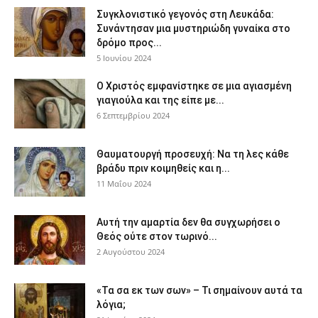
Συγκλονιστικό γεγονός στη Λευκάδα:
Συνάντησαν μια μυστηριώδη γυναίκα στο
δρόμο προς...
5 Ιουνίου 2024
Ο Χριστός εμφανίστηκε σε μια αγιασμένη
γιαγιούλα και της είπε με...
6 Σεπτεμβρίου 2024
Θαυματουργή προσευχή: Να τη λες κάθε
βράδυ πριν κοιμηθείς και η...
11 Μαΐου 2024
Αυτή την αμαρτία δεν θα συγχωρήσει ο
Θεός ούτε στον τωρινό...
2 Αυγούστου 2024
«Τα σα εκ των σων» – Τι σημαίνουν αυτά τα
λόγια;