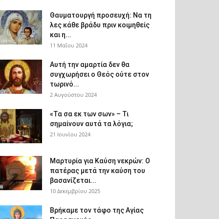
Θαυματουργή προσευχή: Να τη
λες κάθε βράδυ πριν κοιμηθείς
και η...
11 Μαΐου 2024
Αυτή την αμαρτία δεν θα
συγχωρήσει ο Θεός ούτε στον
τωρινό...
2 Αυγούστου 2024
«Τα σα εκ των σων» – Τι
σημαίνουν αυτά τα λόγια;
21 Ιουνίου 2024
Μαρτυρία για Καύση νεκρών: Ο
πατέρας μετά την καύση του
βασανίζεται...
10 Δεκεμβρίου 2025
Βρήκαμε τον τάφο της Αγίας