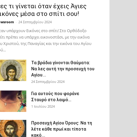
ες τι γίνεται όταν έχεις Άγιες
ικόνες μέσα στο σπίτι σου!
ewsroom
-
24 Σεπτεμβρίου 2024
αν υπάρχουν Εικόνες στο σπίτι! Στο Ορθόδοξο
ίτι πρέπει να υπάρχει εικονοστάσι, με την εικόνα
υ Χριστού, της Παν­αγίας και την εικόνα του Αγίου
ύ...
Τα βράδια γίνονται Θαύματα:
Να λες αυτή την προσευχή του
Αγίου...
24 Σεπτεμβρίου 2024
Για αυτούς που φοράνε
Σταυρό στο λαιμό…
1 Ιουλίου 2024
Προσευχή Αγίου Όρους: Να τη
λέτε κάθε πρωί και τίποτα
κακό...