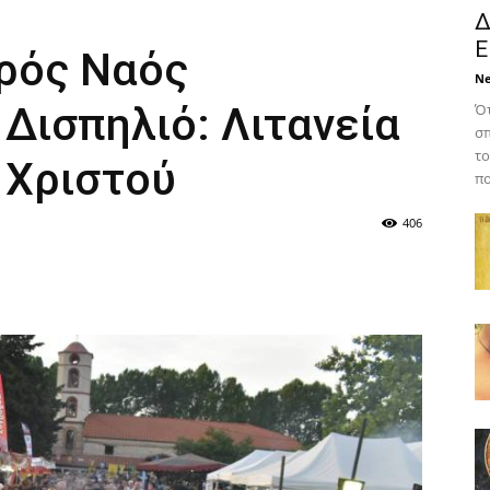
Δ
Ε
ερός Ναός
N
Δισπηλιό: Λιτανεία
Ότ
σπ
το
 Χριστού
πο
406