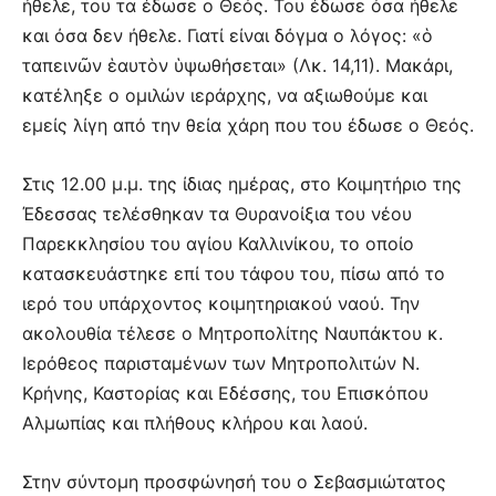
ήθελε, του τα έδωσε ο Θεός. Του έδωσε όσα ήθελε
και όσα δεν ήθελε. Γιατί είναι δόγμα ο λόγος: «ὁ
ταπεινῶν ἑαυτὸν ὑψωθήσεται» (Λκ. 14,11). Μακάρι,
κατέληξε ο ομιλών ιεράρχης, να αξιωθούμε και
εμείς λίγη από την θεία χάρη που του έδωσε ο Θεός.
Στις 12.00 μ.μ. της ίδιας ημέρας, στο Κοιμητήριο της
Έδεσσας τελέσθηκαν τα Θυρανοίξια του νέου
Παρεκκλησίου του αγίου Καλλινίκου, το οποίο
κατασκευάστηκε επί του τάφου του, πίσω από το
ιερό του υπάρχοντος κοιμητηριακού ναού. Την
ακολουθία τέλεσε ο Μητροπολίτης Ναυπάκτου κ.
Ιερόθεος παρισταμένων των Μητροπολιτών Ν.
Κρήνης, Καστορίας και Εδέσσης, του Επισκόπου
Αλμωπίας και πλήθους κλήρου και λαού.
Στην σύντομη προσφώνησή του ο Σεβασμιώτατος