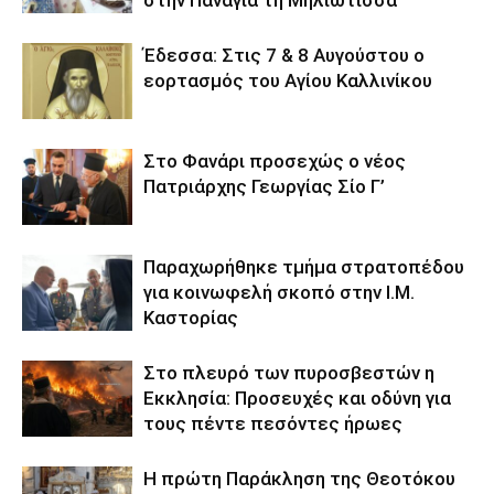
στην Παναγία τη Μηλιώτισσα
Έδεσσα: Στις 7 & 8 Αυγούστου ο
εορτασμός του Αγίου Καλλινίκου
Στο Φανάρι προσεχώς ο νέος
Πατριάρχης Γεωργίας Σίο Γ’
Παραχωρήθηκε τμήμα στρατοπέδου
για κοινωφελή σκοπό στην Ι.Μ.
Καστορίας
Στο πλευρό των πυροσβεστών η
Εκκλησία: Προσευχές και οδύνη για
τους πέντε πεσόντες ήρωες
Η πρώτη Παράκληση της Θεοτόκου