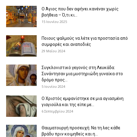
Ο Άγιος που δεν αφήνει κανέναν χωρίς
βοήθεια – Ό,τι κι...
15 Ιουνίου 2025
Ποιους ψαλμούς να λέτε για προστασία από
συμφορές και αναποδιές
29 Μαΐου 2024
Συγκλονιστικό γεγονός στη Λευκάδα:
Συνάντησαν μια μυστηριώδη γυναίκα στο
δρόμο προς...
5 Ιουνίου 2024
Ο Χριστός εμφανίστηκε σε μια αγιασμένη
γιαγιούλα και της είπε με...
6 Σεπτεμβρίου 2024
Θαυματουργή προσευχή: Να τη λες κάθε
βράδυ πριν κοιμηθείς και η...