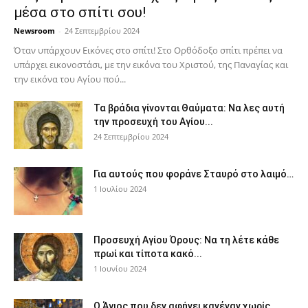
μέσα στο σπίτι σου!
Newsroom
-
24 Σεπτεμβρίου 2024
Όταν υπάρχουν Εικόνες στο σπίτι! Στο Ορθόδοξο σπίτι πρέπει να
υπάρχει εικονοστάσι, με την εικόνα του Χριστού, της Παν­αγίας και
την εικόνα του Αγίου πού...
Τα βράδια γίνονται Θαύματα: Να λες αυτή
την προσευχή του Αγίου...
24 Σεπτεμβρίου 2024
Για αυτούς που φοράνε Σταυρό στο λαιμό…
1 Ιουλίου 2024
Προσευχή Αγίου Όρους: Να τη λέτε κάθε
πρωί και τίποτα κακό...
1 Ιουνίου 2024
Ο Άγιος που δεν αφήνει κανέναν χωρίς