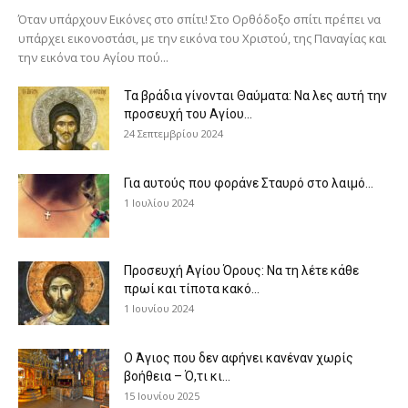
Όταν υπάρχουν Εικόνες στο σπίτι! Στο Ορθόδοξο σπίτι πρέπει να
υπάρχει εικονοστάσι, με την εικόνα του Χριστού, της Παν­αγίας και
την εικόνα του Αγίου πού...
Τα βράδια γίνονται Θαύματα: Να λες αυτή την
προσευχή του Αγίου...
24 Σεπτεμβρίου 2024
Για αυτούς που φοράνε Σταυρό στο λαιμό…
1 Ιουλίου 2024
Προσευχή Αγίου Όρους: Να τη λέτε κάθε
πρωί και τίποτα κακό...
1 Ιουνίου 2024
Ο Άγιος που δεν αφήνει κανέναν χωρίς
βοήθεια – Ό,τι κι...
15 Ιουνίου 2025