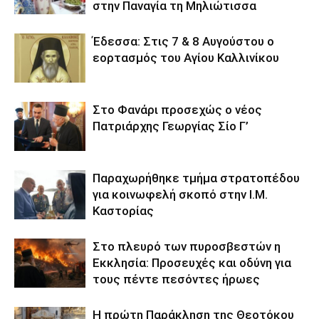
στην Παναγία τη Μηλιώτισσα
Έδεσσα: Στις 7 & 8 Αυγούστου ο
εορτασμός του Αγίου Καλλινίκου
Στο Φανάρι προσεχώς ο νέος
Πατριάρχης Γεωργίας Σίο Γ’
Παραχωρήθηκε τμήμα στρατοπέδου
για κοινωφελή σκοπό στην Ι.Μ.
Καστορίας
Στο πλευρό των πυροσβεστών η
Εκκλησία: Προσευχές και οδύνη για
τους πέντε πεσόντες ήρωες
Η πρώτη Παράκληση της Θεοτόκου