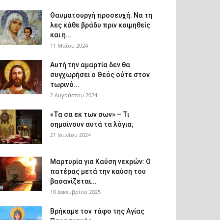
Θαυματουργή προσευχή: Να τη
λες κάθε βράδυ πριν κοιμηθείς
και η...
11 Μαΐου 2024
Αυτή την αμαρτία δεν θα
συγχωρήσει ο Θεός ούτε στον
τωρινό...
2 Αυγούστου 2024
«Τα σα εκ των σων» – Τι
σημαίνουν αυτά τα λόγια;
21 Ιουνίου 2024
Μαρτυρία για Καύση νεκρών: Ο
πατέρας μετά την καύση του
βασανίζεται...
10 Δεκεμβρίου 2025
Βρήκαμε τον τάφο της Αγίας