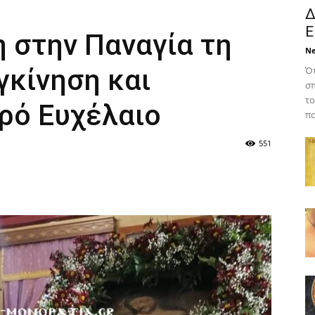
Δ
Ε
 στην Παναγία τη
N
γκίνηση και
Ότ
σπ
το
ερό Ευχέλαιο
πο
551