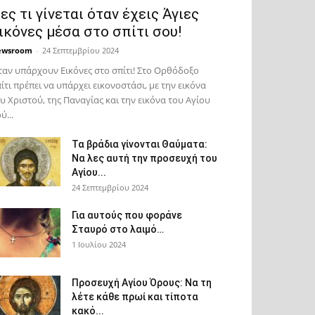
ες τι γίνεται όταν έχεις Άγιες
ικόνες μέσα στο σπίτι σου!
ewsroom
-
24 Σεπτεμβρίου 2024
αν υπάρχουν Εικόνες στο σπίτι! Στο Ορθόδοξο
ίτι πρέπει να υπάρχει εικονοστάσι, με την εικόνα
υ Χριστού, της Παν­αγίας και την εικόνα του Αγίου
ύ...
Τα βράδια γίνονται Θαύματα:
Να λες αυτή την προσευχή του
Αγίου...
24 Σεπτεμβρίου 2024
Για αυτούς που φοράνε
Σταυρό στο λαιμό…
1 Ιουλίου 2024
Προσευχή Αγίου Όρους: Να τη
λέτε κάθε πρωί και τίποτα
κακό...