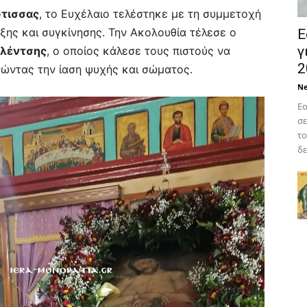
ώτισσας
, το Ευχέλαιο τελέστηκε με τη συμμετοχή
ξης και συγκίνησης. Την Ακολουθία τέλεσε ο
Ε
γ
υλέντσης
, ο οποίος κάλεσε τους πιστούς να
2
τώντας την ίαση ψυχής και σώματος.
N
Εο
σε
το
δε