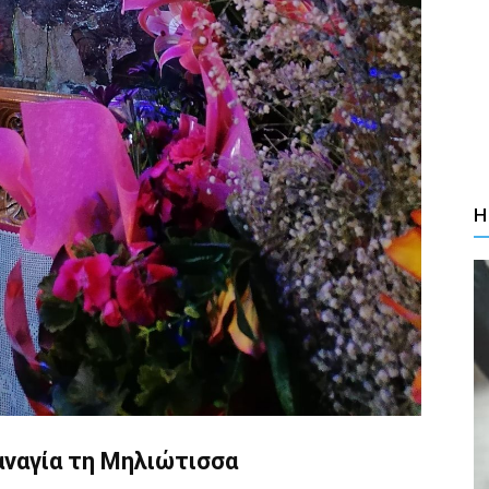
Η
αναγία τη Μηλιώτισσα