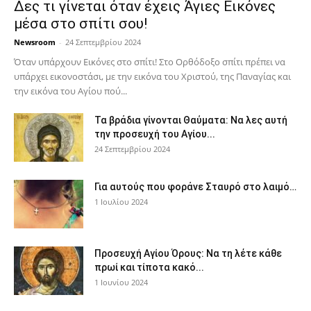
Δες τι γίνεται όταν έχεις Άγιες Εικόνες
μέσα στο σπίτι σου!
Newsroom
-
24 Σεπτεμβρίου 2024
Όταν υπάρχουν Εικόνες στο σπίτι! Στο Ορθόδοξο σπίτι πρέπει να
υπάρχει εικονοστάσι, με την εικόνα του Χριστού, της Παν­αγίας και
την εικόνα του Αγίου πού...
Τα βράδια γίνονται Θαύματα: Να λες αυτή
την προσευχή του Αγίου...
24 Σεπτεμβρίου 2024
Για αυτούς που φοράνε Σταυρό στο λαιμό…
1 Ιουλίου 2024
Προσευχή Αγίου Όρους: Να τη λέτε κάθε
πρωί και τίποτα κακό...
1 Ιουνίου 2024