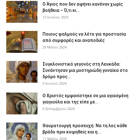
Ο Άγιος που δεν αφήνει κανέναν χωρίς
βοήθεια – Ό,τι κι...
15 Ιουνίου 2025
Ποιους ψαλμούς να λέτε για προστασία
από συμφορές και αναποδιές
29 Μαΐου 2024
Συγκλονιστικό γεγονός στη Λευκάδα:
Συνάντησαν μια μυστηριώδη γυναίκα στο
δρόμο προς...
5 Ιουνίου 2024
Ο Χριστός εμφανίστηκε σε μια αγιασμένη
γιαγιούλα και της είπε με...
6 Σεπτεμβρίου 2024
Θαυματουργή προσευχή: Να τη λες κάθε
βράδυ πριν κοιμηθείς και η...
11 Μαΐου 2024