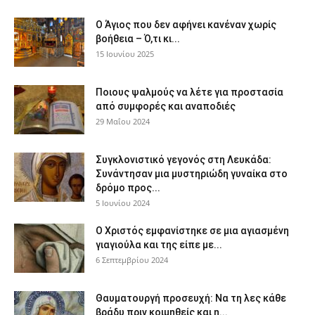
Ο Άγιος που δεν αφήνει κανέναν χωρίς
βοήθεια – Ό,τι κι...
15 Ιουνίου 2025
Ποιους ψαλμούς να λέτε για προστασία
από συμφορές και αναποδιές
29 Μαΐου 2024
Συγκλονιστικό γεγονός στη Λευκάδα:
Συνάντησαν μια μυστηριώδη γυναίκα στο
δρόμο προς...
5 Ιουνίου 2024
Ο Χριστός εμφανίστηκε σε μια αγιασμένη
γιαγιούλα και της είπε με...
6 Σεπτεμβρίου 2024
Θαυματουργή προσευχή: Να τη λες κάθε
βράδυ πριν κοιμηθείς και η...