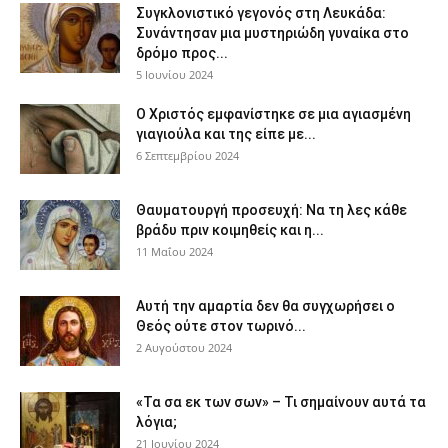
Συγκλονιστικό γεγονός στη Λευκάδα:
Συνάντησαν μια μυστηριώδη γυναίκα στο
δρόμο προς...
5 Ιουνίου 2024
Ο Χριστός εμφανίστηκε σε μια αγιασμένη
γιαγιούλα και της είπε με...
6 Σεπτεμβρίου 2024
Θαυματουργή προσευχή: Να τη λες κάθε
βράδυ πριν κοιμηθείς και η...
11 Μαΐου 2024
Αυτή την αμαρτία δεν θα συγχωρήσει ο
Θεός ούτε στον τωρινό...
2 Αυγούστου 2024
«Τα σα εκ των σων» – Τι σημαίνουν αυτά τα
λόγια;
21 Ιουνίου 2024