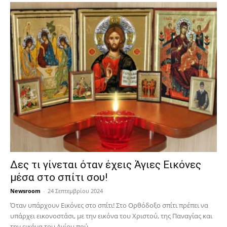
Δες τι γίνεται όταν έχεις Άγιες Εικόνες
μέσα στο σπίτι σου!
Newsroom
-
24 Σεπτεμβρίου 2024
Όταν υπάρχουν Εικόνες στο σπίτι! Στο Ορθόδοξο σπίτι πρέπει να
υπάρχει εικονοστάσι, με την εικόνα του Χριστού, της Παν­αγίας και
την εικόνα του Αγίου πού...