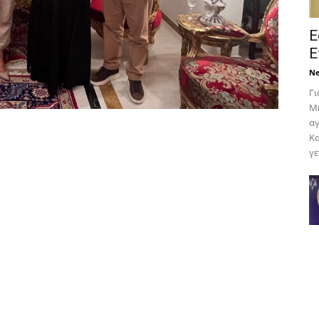
Ε
Ε
N
Γι
Μη
αγ
Κα
γε