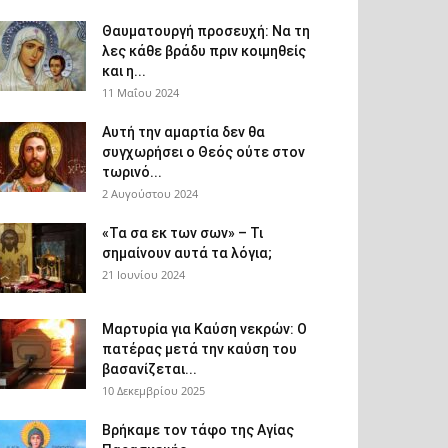
Θαυματουργή προσευχή: Να τη
λες κάθε βράδυ πριν κοιμηθείς
και η...
11 Μαΐου 2024
Αυτή την αμαρτία δεν θα
συγχωρήσει ο Θεός ούτε στον
τωρινό...
2 Αυγούστου 2024
«Τα σα εκ των σων» – Τι
σημαίνουν αυτά τα λόγια;
21 Ιουνίου 2024
Μαρτυρία για Καύση νεκρών: Ο
πατέρας μετά την καύση του
βασανίζεται...
10 Δεκεμβρίου 2025
Βρήκαμε τον τάφο της Αγίας