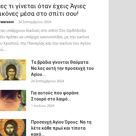
ες τι γίνεται όταν έχεις Άγιες
ικόνες μέσα στο σπίτι σου!
ewsroom
-
24 Σεπτεμβρίου 2024
αν υπάρχουν Εικόνες στο σπίτι! Στο Ορθόδοξο
ίτι πρέπει να υπάρχει εικονοστάσι, με την εικόνα
υ Χριστού, της Παν­αγίας και την εικόνα του Αγίου
ύ...
Τα βράδια γίνονται Θαύματα:
Να λες αυτή την προσευχή του
Αγίου...
24 Σεπτεμβρίου 2024
Για αυτούς που φοράνε
Σταυρό στο λαιμό…
1 Ιουλίου 2024
Προσευχή Αγίου Όρους: Να τη
λέτε κάθε πρωί και τίποτα
κακό...