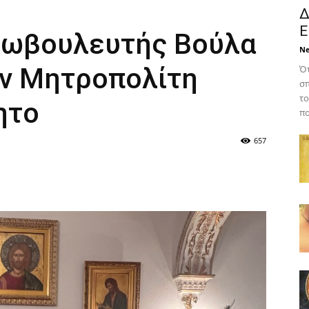
Δ
Ε
ρωβουλευτής Βούλα
N
ν Μητροπολίτη
Ότ
σπ
το
ητο
πο
657