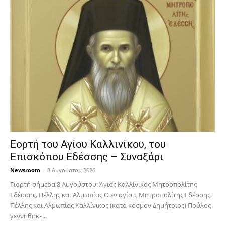
Εορτή του Αγίου Καλλινίκου, του
Επισκόπου Εδέσσης – Συναξάρι
Newsroom
-
8 Αυγούστου 2026
Γιορτή σήμερα 8 Αυγούστου: Άγιος Καλλίνικος Μητροπολίτης
Εδέσσης, Πέλλης και Αλμωπίας Ο εν αγίοις Μητροπολίτης Εδέσσης,
Πέλλης και Αλμωπίας Καλλίνικος (κατά κόσμον Δημήτριος) Πούλος
γεννήθηκε...