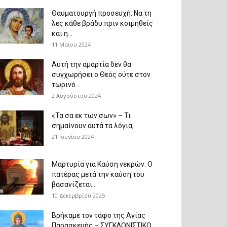
Θαυματουργή προσευχή: Να τη
λες κάθε βράδυ πριν κοιμηθείς
και η...
11 Μαΐου 2024
Αυτή την αμαρτία δεν θα
συγχωρήσει ο Θεός ούτε στον
τωρινό...
2 Αυγούστου 2024
«Τα σα εκ των σων» – Τι
σημαίνουν αυτά τα λόγια;
21 Ιουνίου 2024
Μαρτυρία για Καύση νεκρών: Ο
πατέρας μετά την καύση του
βασανίζεται...
10 Δεκεμβρίου 2025
Βρήκαμε τον τάφο της Αγίας
Παρασκευής – ΣΥΓΚΛΟΝΙΣΤΙΚΟ