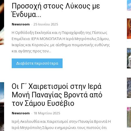
Προσοχή στους Λύκους με
Ένδυμα...
Newsroom
-
25 Ιουνίου 2025
Η Ορθόδοξη Εκκλησία και η Παραχάραξη της Πίστεως
Επιμέλεια: ΙΕΡΑ ΜΟΝΟΠΑΤΙΑ Η Ιερά Μητρόπολις Σάμου,
Ικαρίας και Κορσεών, με αίσθημα ποιμαντικής ευθύνης
και αγάπης προς τον...
Διαβάστε περισσότερα
Οι Γ΄ Χαιρετισμοί στην Ιερά
Μονή Παναγίας Βροντά από
τον Σάμου Ευσέβιο
Newsroom
-
18 Μαρτίου 2025
Ιερή Ακολουθία και Χαιρετισμοί στην Παναγία Βροντά Η
Ιερά Μητρόπολη Σάμου ενημερώνει τους πιστούς ότι