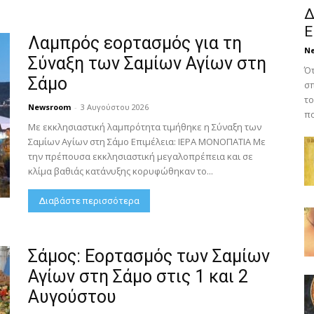
Δ
Ε
Λαμπρός εορτασμός για τη
N
Σύναξη των Σαμίων Αγίων στη
Ότ
Σάμο
σπ
το
Newsroom
-
3 Αυγούστου 2026
πο
Με εκκλησιαστική λαμπρότητα τιμήθηκε η Σύναξη των
Σαμίων Αγίων στη Σάμο Επιμέλεια: ΙΕΡΑ ΜΟΝΟΠΑΤΙΑ Με
την πρέπουσα εκκλησιαστική μεγαλοπρέπεια και σε
κλίμα βαθιάς κατάνυξης κορυφώθηκαν το...
Διαβάστε περισσότερα
Σάμος: Εορτασμός των Σαμίων
Αγίων στη Σάμο στις 1 και 2
Αυγούστου