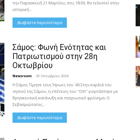
την Παρασκευή 21 Μαρτίου, στις 18:00, θα τελεστεί στην
ιστορική...
Διαβάστε περισσότερα
Σάμος: Φωνή Ενότητας και
Πατριωτισμού στην 28η
Οκτωβρίου
Newsroom
-
29 Οκτωβρίου 2024
Η Σάμος Τίμησε τους Ήρωες του '40 Στην καρδιά του
νησιού της Σάμου, η επέτειος του "ΟΧΙ" γιορτάστηκε με
θρησκευτική κατάνυξη και πατριωτικό φρόνημα. Ο
Σεβασμιώτατος...
Διαβάστε περισσότερα