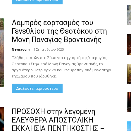
Λαμπρός εορτασμός του
Γενεθλίου της Θεοτόκου στη
Μονή Παναγίας Βροντιανής
Newsroom
-
9 Σεπτεμβρίου 2025
Πλήθος πιστών στη Σάμο για τη γιορτή της Υπεραγίας
Θεοτόκου Στην Ιερά Μονή Παναγίας Βροντιανής, το
αρχαιότερο Πατριαρχικό και Σταυροπηγιακό μοναστήρι
της Σάμου που ιδρύθηκε...
Διαβάστε περισσότερα
ΠΡΟΣΟΧΗ στην λεγομένη
ΕΛΕΥΘΕΡΑ ΑΠΟΣΤΟΛΙΚΗ
ΕΚΚΛΗΣΙΑ ΠΕΝΤΗΚΟΣΤΗΣ –