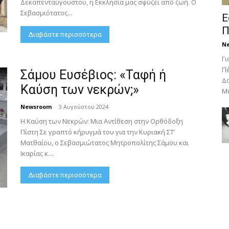
Δεκαπενταύγουστου, η Εκκλησία μας σφύζει από ζωή. Ο
Σεβασμιότατος...
Ε
Π
Διαβάστε περισσότερα
N
Γι
Πέ
Σάμου Ευσέβιος: «Ταφή ή
Δο
Καύση των νεκρών;»
Με
Newsroom
-
3 Αυγούστου 2024
Η Καύση των Νεκρών: Μια Αντίθεση στην Ορθόδοξη
Πίστη Σε γραπτό κήρυγμά του για την Κυριακή ΣΤ’
Ματθαίου, ο Σεβασμιώτατος Μητροπολίτης Σάμου και
Ικαρίας κ....
Διαβάστε περισσότερα