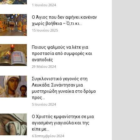
1 Ιουνίου 2024
Ο Άγιος που δεν αφήνει κανέναν
χωρίς βοήθεια – Ό,τι κι...
15 Ιουνίου 2025
Ποιους ψαλμούς να λέτε για
προστασία από συμφορές και
αναποδιές
29 Μαΐου 2024
Συγκλονιστικό γεγονός στη
Λευκάδα: Συνάντησαν μια
μυστηριώδη γυναίκα στο δρόμο
προς...
5 Ιουνίου 2024
Ο Χριστός εμφανίστηκε σε μια
αγιασμένη γιαγιούλα και της
είπε με...
6 Σεπτεμβρίου 2024