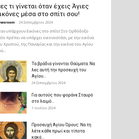
ες τι γίνεται όταν έχεις Άγιες
ικόνες μέσα στο σπίτι σου!
ewsroom
-
24 Σεπτεμβρίου 2024
αν υπάρχουν Εικόνες στο σπίτι! Στο Ορθόδοξο
ίτι πρέπει να υπάρχει εικονοστάσι, με την εικόνα
υ Χριστού, της Παν­αγίας και την εικόνα του Αγίου
ύ...
Τα βράδια γίνονται Θαύματα: Να
λες αυτή την προσευχή του
Αγίου...
24 Σεπτεμβρίου 2024
Για αυτούς που φοράνε Σταυρό
στο λαιμό…
1 Ιουλίου 2024
Προσευχή Αγίου Όρους: Να τη
λέτε κάθε πρωί και τίποτα
κακό...