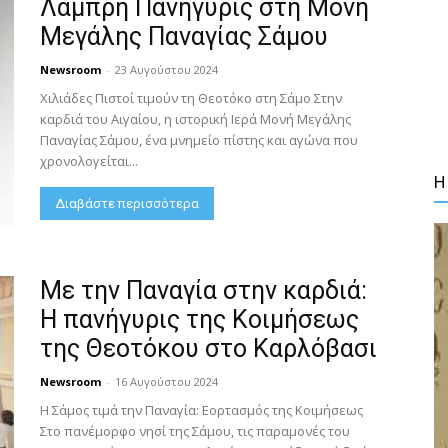
Λαμπρή Πανήγυρις στη Μονή
Μεγάλης Παναγίας Σάμου
Newsroom
-
23 Αυγούστου 2024
Χιλιάδες Πιστοί τιμούν τη Θεοτόκο στη Σάμο Στην
καρδιά του Αιγαίου, η ιστορική Ιερά Μονή Μεγάλης
Παναγίας Σάμου, ένα μνημείο πίστης και αγώνα που
χρονολογείται...
Η
Διαβάστε περισσότερα
Με την Παναγία στην καρδιά:
Η πανήγυρις της Κοιμήσεως
της Θεοτόκου στο Καρλόβασι
Newsroom
-
16 Αυγούστου 2024
Η Σάμος τιμά την Παναγία: Εορτασμός της Κοιμήσεως
Στο πανέμορφο νησί της Σάμου, τις παραμονές του