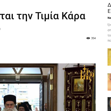
Δ
Ε
αι την Τιμία Κάρα
N
δ
Ότ
σπ
το
354
πο