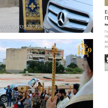
Ε
Π
N
Γι
Πέ
Δο
Με