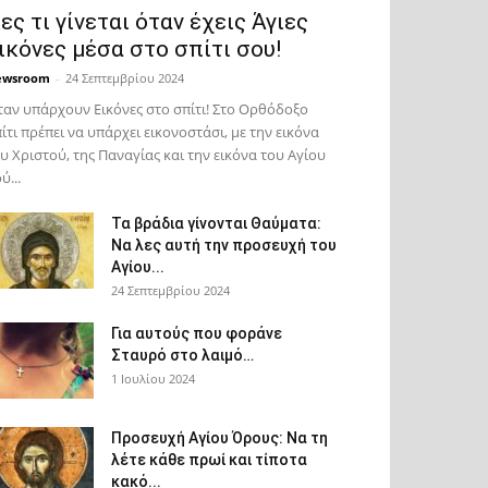
ες τι γίνεται όταν έχεις Άγιες
ικόνες μέσα στο σπίτι σου!
ewsroom
-
24 Σεπτεμβρίου 2024
αν υπάρχουν Εικόνες στο σπίτι! Στο Ορθόδοξο
ίτι πρέπει να υπάρχει εικονοστάσι, με την εικόνα
υ Χριστού, της Παν­αγίας και την εικόνα του Αγίου
ύ...
Τα βράδια γίνονται Θαύματα:
Να λες αυτή την προσευχή του
Αγίου...
24 Σεπτεμβρίου 2024
Για αυτούς που φοράνε
Σταυρό στο λαιμό…
1 Ιουλίου 2024
Προσευχή Αγίου Όρους: Να τη
λέτε κάθε πρωί και τίποτα
κακό...