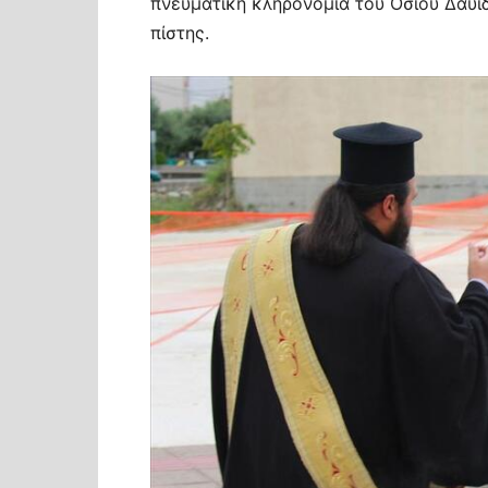
πνευματική κληρονομιά του Οσίου Δαυίδ
πίστης.