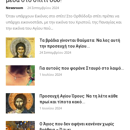
Newsroom
-
24 Σεπτεμβρίου 2024
Όταν υπάρχουν Εικόνες στο σπίτι! Στο Ορθόδοξο σπίτι πρέπει να
υπάρχει εικονοστάσι, με την εικόνα του Χριστού, της Παν­αγίας και
την εικόνα του Αγίου πού...
Τα βράδια γίνονται Θαύματα: Να λες αυτή
την προσευχή του Αγίου...
24 Σεπτεμβρίου 2024
Για αυτούς που φοράνε Σταυρό στο λαιμό…
1 Ιουλίου 2024
Προσευχή Αγίου Όρους: Να τη λέτε κάθε
πρωί και τίποτα κακό...
1 Ιουνίου 2024
Ο Άγιος που δεν αφήνει κανέναν χωρίς
βοήθεια – Ό,τι κι...