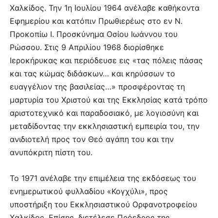
Χαλκίδος. Την 1η Ιουλίου 1964 ανέλαβε καθήκοντα
Εφημερίου και κατόπιν Πρωθιερέως στο εν Ν.
Προκοπίω Ι. Προσκύνημα Οσίου Ιωάννου του
Ρώσσου. Στις 9 Απριλίου 1968 διορίσθηκε
Ιεροκήρυκας και περιόδευσε εις «τας πόλεις πάσας
και τας κώμας διδάσκων… και κηρύσσων το
ευαγγέλιον της βασιλείας…» προσφέροντας τη
μαρτυρία του Χριστού και της Εκκλησίας κατά τρόπο
αριστοτεχνικό και παραδοσιακό, με λογιοσύνη και
μεταδίδοντας την εκκλησιαστική εμπειρία του, την
ανιδιοτελή προς τον Θεό αγάπη του και την
ανυπόκριτη πίστη του.
Το 1971 ανέλαβε την επιμέλεια της εκδόσεως του
ενημερωτικού φυλλαδίου «Κογχύλι», προς
υποστήριξη του Εκκλησιαστικού Ορφανοτροφείου
Χαλκίδος. Επίσης, διετέλεσε Πρόεδρος της