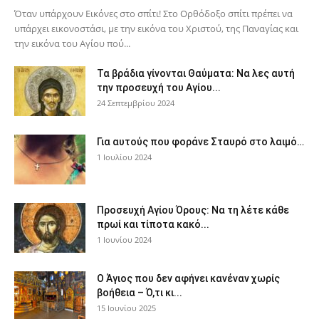
Όταν υπάρχουν Εικόνες στο σπίτι! Στο Ορθόδοξο σπίτι πρέπει να
υπάρχει εικονοστάσι, με την εικόνα του Χριστού, της Παν­αγίας και
την εικόνα του Αγίου πού...
Τα βράδια γίνονται Θαύματα: Να λες αυτή
την προσευχή του Αγίου...
24 Σεπτεμβρίου 2024
Για αυτούς που φοράνε Σταυρό στο λαιμό…
1 Ιουλίου 2024
Προσευχή Αγίου Όρους: Να τη λέτε κάθε
πρωί και τίποτα κακό...
1 Ιουνίου 2024
Ο Άγιος που δεν αφήνει κανέναν χωρίς
βοήθεια – Ό,τι κι...
15 Ιουνίου 2025