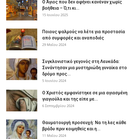
Ο Άγιος που δεν αφήνει κανέναν χωρίς
βοήθεια – Ό,τι κι...
15 Ιουνίου 2025
Ποιους ψαλμούς να λέτε για προστασία
από συμφορές και αναποδιές
29 Μαΐου 2024
Συγκλονιστικό γεγονός στη Λευκάδα:
Συνάντησαν μια μυστηριώδη γυναίκα στο
δρόμο προς...
5 Ιουνίου 2024
Ο Χριστός εμφανίστηκε σε μια αγιασμένη
γιαγιούλα και της είπε με...
6 Σεπτεμβρίου 2024
Θαυματουργή προσευχή: Να τη λες κάθε
βράδυ πριν κοιμηθείς και η...
11 Μαΐου 2024