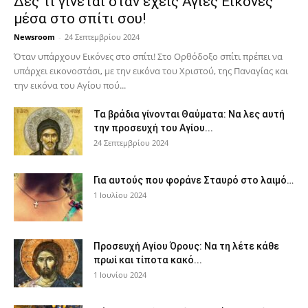
Δες τι γίνεται όταν έχεις Άγιες Εικόνες
μέσα στο σπίτι σου!
Newsroom
-
24 Σεπτεμβρίου 2024
Όταν υπάρχουν Εικόνες στο σπίτι! Στο Ορθόδοξο σπίτι πρέπει να
υπάρχει εικονοστάσι, με την εικόνα του Χριστού, της Παν­αγίας και
την εικόνα του Αγίου πού...
Τα βράδια γίνονται Θαύματα: Να λες αυτή
την προσευχή του Αγίου...
24 Σεπτεμβρίου 2024
Για αυτούς που φοράνε Σταυρό στο λαιμό…
1 Ιουλίου 2024
Προσευχή Αγίου Όρους: Να τη λέτε κάθε
πρωί και τίποτα κακό...
1 Ιουνίου 2024