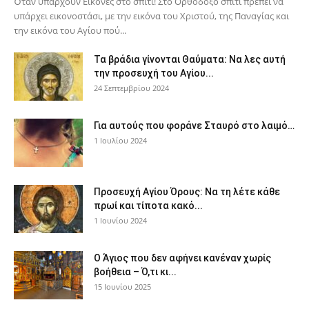
Όταν υπάρχουν Εικόνες στο σπίτι! Στο Ορθόδοξο σπίτι πρέπει να
υπάρχει εικονοστάσι, με την εικόνα του Χριστού, της Παν­αγίας και
την εικόνα του Αγίου πού...
Τα βράδια γίνονται Θαύματα: Να λες αυτή
την προσευχή του Αγίου...
24 Σεπτεμβρίου 2024
Για αυτούς που φοράνε Σταυρό στο λαιμό…
1 Ιουλίου 2024
Προσευχή Αγίου Όρους: Να τη λέτε κάθε
πρωί και τίποτα κακό...
1 Ιουνίου 2024
Ο Άγιος που δεν αφήνει κανέναν χωρίς
βοήθεια – Ό,τι κι...
15 Ιουνίου 2025