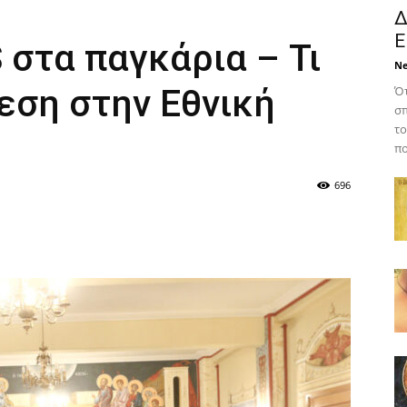
Δ
Ε
S στα παγκάρια – Τι
N
θεση στην Εθνική
Ότ
σπ
το
πο
696