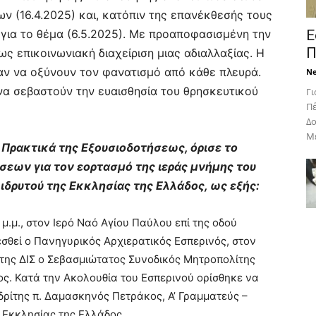
ν (16.4.2025) και, κατόπιν της επανέκθεσής τους
υ για το θέμα (6.5.2025). Με προαποφασισμένη την
Ε
Π
ως επικοινωνιακή διαχείριση μιας αδιαλλαξίας. Η
ν να οξύνουν τον φανατισμό από κάθε πλευρά.
N
να σεβαστούν την ευαισθησία του θρησκευτικού
Γι
Πέ
Δο
Με
 Πρακτικά της Εξουσιοδοτήσεως, όρισε το
ων για τον εορτασμό της ιεράς μνήμης του
δρυτού της Εκκλησίας της Ελλάδος, ως εξής:
 μ.μ., στον Ιερό Ναό Αγίου Παύλου επί της οδού
σθεί ο Πανηγυρικός Αρχιερατικός Εσπερινός, στον
της ΔΙΣ ο Σεβασμιώτατος Συνοδικός Μητροπολίτης
ος. Κατά την Ακολουθία του Εσπερινού ορίσθηκε να
ρίτης π. Δαμασκηνός Πετράκος, Α’ Γραμματεύς –
 Εκκλησίας της Ελλάδος.