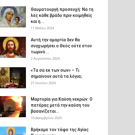
Θαυματουργή προσευχή: Να τη
λες κάθε βράδυ πριν κοιμηθείς
και η...
11 Μαΐου 2024
Αυτή την αμαρτία δεν θα
συγχωρήσει ο Θεός ούτε στον
τωρινό...
2 Αυγούστου 2024
«Τα σα εκ των σων» – Τι
σημαίνουν αυτά τα λόγια;
21 Ιουνίου 2024
Μαρτυρία για Καύση νεκρών: Ο
πατέρας μετά την καύση του
βασανίζεται...
10 Δεκεμβρίου 2025
Βρήκαμε τον τάφο της Αγίας