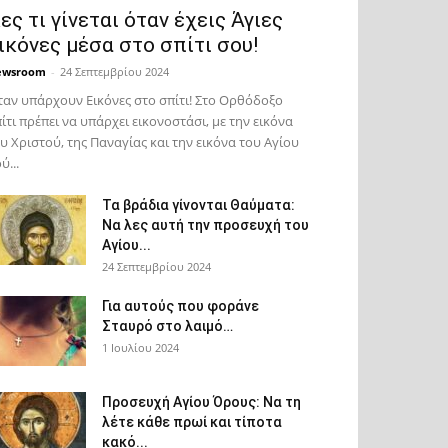
ες τι γίνεται όταν έχεις Άγιες
ικόνες μέσα στο σπίτι σου!
ewsroom
-
24 Σεπτεμβρίου 2024
αν υπάρχουν Εικόνες στο σπίτι! Στο Ορθόδοξο
ίτι πρέπει να υπάρχει εικονοστάσι, με την εικόνα
υ Χριστού, της Παν­αγίας και την εικόνα του Αγίου
ύ...
Τα βράδια γίνονται Θαύματα:
Να λες αυτή την προσευχή του
Αγίου...
24 Σεπτεμβρίου 2024
Για αυτούς που φοράνε
Σταυρό στο λαιμό…
1 Ιουλίου 2024
Προσευχή Αγίου Όρους: Να τη
λέτε κάθε πρωί και τίποτα
κακό...