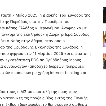
ετάρτη 7 Μαΐου 2025, η Διαρκής Ιερά Σύνοδος της
ικής Περιόδου, υπό την Προεδρία του
αι πάσης Ελλάδος κ. Ιερωνύμου. Αναφορικά με
 παγκάρι της εκκλησίας» η Διαρκής Ιερά Σύνοδος
 ότι ο Ναός στην Αθήνα, στον οποίο
Ναό της Ορθόδοξης Εκκλησίας της Ελλάδος, η
που ψήφισε στις 11 Μαρτίου 2025 και επίκειται η
την εγκατάσταση POS σε Ορθόδοξους Ιερούς
εια συναλλαγών (αποδοχές δωρεών, πληρωμές
μικών προσώπων με χρήση internet banking και
κοτου», η ΔΙΣ με επιστολή της προς τους
χριστιανικές τις πράξεις βίας εντός της Εθνικής
ή η έκθεση διακωμωδεί το θρησκευτικό αίσθημα