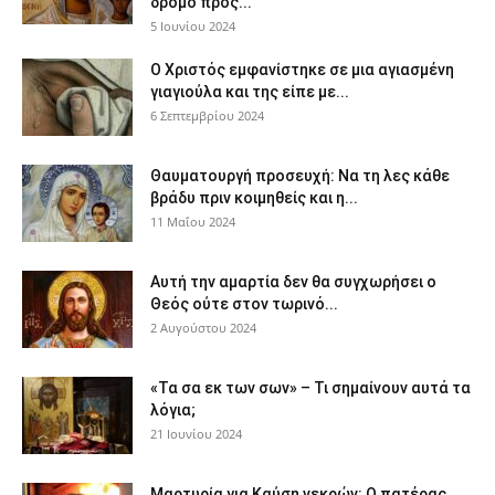
δρόμο προς...
5 Ιουνίου 2024
Ο Χριστός εμφανίστηκε σε μια αγιασμένη
γιαγιούλα και της είπε με...
6 Σεπτεμβρίου 2024
Θαυματουργή προσευχή: Να τη λες κάθε
βράδυ πριν κοιμηθείς και η...
11 Μαΐου 2024
Αυτή την αμαρτία δεν θα συγχωρήσει ο
Θεός ούτε στον τωρινό...
2 Αυγούστου 2024
«Τα σα εκ των σων» – Τι σημαίνουν αυτά τα
λόγια;
21 Ιουνίου 2024
Μαρτυρία για Καύση νεκρών: Ο πατέρας