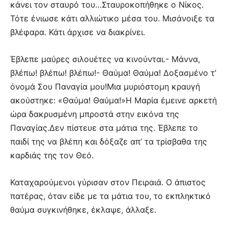
κάνει τον σταυρό του…Σταυροκοπήθηκε ο Νίκος.
Τότε ένιωσε κάτι αλλιώτικο μέσα του. Μισάνοιξε τα
βλέφαρα. Κάτι άρχισε να διακρίνει.
Έβλεπε μαύρες σιλουέτες να κινούνται.- Μάννα,
βλέπω! βλέπω! βλέπω!- Θαύμα! Θαύμα! Δοξασμένο τ’
όνομά Σου Παναγία μου!Μια μυριόστομη κραυγή
ακούστηκε: «Θαύμα! Θαύμα!»Η Μαρία έμεινε αρκετή
ώρα δακρυσμένη μπροστά στην εικόνα της
Παναγίας.Δεν πίστευε στα μάτια της. Έβλεπε το
παιδί της να βλέπη και δόξαζε απ’ τα τρίσβαθα της
καρδιάς της τον Θεό.
Καταχαρούμενοι γύρισαν στον Πειραιά. Ο άπιστος
πατέρας, όταν είδε με τα μάτια του, το εκπληκτικό
θαύμα συγκινήθηκε, έκλαψε, άλλαξε.