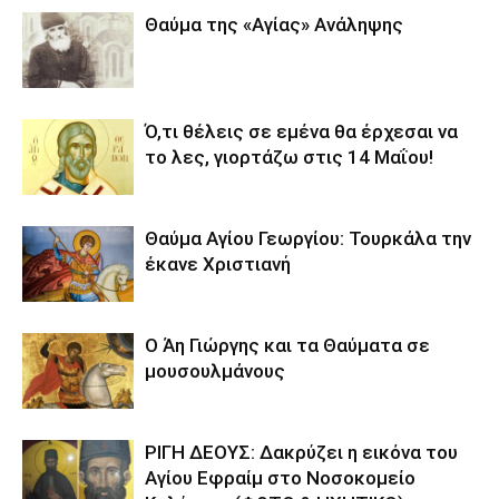
Θαύμα της «Αγίας» Ανάληψης
Ό,τι θέλεις σε εμένα θα έρχεσαι να
το λες, γιορτάζω στις 14 Μαΐου!
Θαύμα Αγίου Γεωργίου: Τουρκάλα την
έκανε Χριστιανή
Ο Άη Γιώργης και τα Θαύματα σε
μουσουλμάνους
ΡΙΓΗ ΔΕΟΥΣ: Δακρύζει η εικόνα του
Αγίου Εφραίμ στο Νοσοκομείο