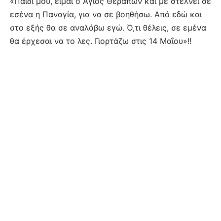
«Παιδί μου, είμαι ο Άγιος Θεράπων και με στέλνει σε
εσένα η Παναγία, για να σε βοηθήσω. Από εδώ και
στο εξής θα σε αναλάβω εγώ. Ό,τι θέλεις, σε εμένα
θα έρχεσαι να το λες. Γιορτάζω στις 14 Μαΐου»!!