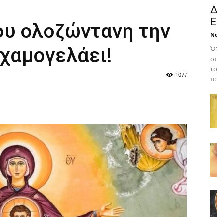
Δ
Ε
ου ολοζώντανη την
N
χαμογελάει!
Ότ
σπ
το
1077
πο