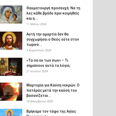
Θαυματουργή προσευχή: Να τη
λες κάθε βράδυ πριν κοιμηθείς
και η...
11 Μαΐου 2024
Αυτή την αμαρτία δεν θα
συγχωρήσει ο Θεός ούτε στον
τωρινό...
2 Αυγούστου 2024
«Τα σα εκ των σων» – Τι
σημαίνουν αυτά τα λόγια;
21 Ιουνίου 2024
Μαρτυρία για Καύση νεκρών: Ο
πατέρας μετά την καύση του
βασανίζεται...
10 Δεκεμβρίου 2025
Βρήκαμε τον τάφο της Αγίας