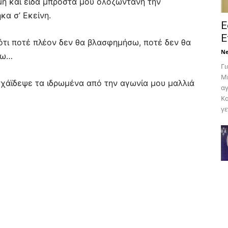
γμή και είδα μπροστά μου ολοζώντανη την
α σ’ Εκείνη.
Ε
Ε
ότι ποτέ πλέον δεν θα βλασφημήσω, ποτέ δεν θα
N
νω…
Γι
Μη
εχάϊδεψε τα ιδρωμένα από την αγωνία μου μαλλιά
αγ
Κα
γε