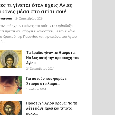
ες τι γίνεται όταν έχεις Άγιες
ικόνες μέσα στο σπίτι σου!
ewsroom
-
24 Σεπτεμβρίου 2024
αν υπάρχουν Εικόνες στο σπίτι! Στο Ορθόδοξο
ίτι πρέπει να υπάρχει εικονοστάσι, με την εικόνα
υ Χριστού, της Παν­αγίας και την εικόνα του Αγίου
ύ...
Τα βράδια γίνονται Θαύματα:
Να λες αυτή την προσευχή του
Αγίου...
24 Σεπτεμβρίου 2024
Για αυτούς που φοράνε
Σταυρό στο λαιμό…
1 Ιουλίου 2024
Προσευχή Αγίου Όρους: Να τη
λέτε κάθε πρωί και τίποτα
κακό...