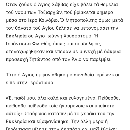
Όταν ζούσε ό Άγιος Σάββας είχε βάλει τά θεμέλια
τού ναού τών Ταξιαρχών, πού βρίσκεται σήμερα
μέσα στο Ιερό Κοινόβιο. Ό Μητροπολίτης όμως μετά
τον θάνατο τού Αγίου θέλησε να μετονομάσει την
Εκκλησία σε Άγιο Ιωάννη Χρυσόστομο. Ή
Γερόντισσα Φιλοθέη, όπως και οι αδελφές,
στενοχωρήθηκαν και έπεσαν σε συνεχή μέ δάκρυα
προσευχή ζητώντας από τον Άγιο να παρέμβει.
Τότε ό Άγιος εμφανίσθηκε μέ συνοδεία Ιερέων και
είπε στην Γερόντισσα:
«Έ, παιδί μου. όλα καλά και ευλογημένα! Πείθεσθε,
πείθεσθε πείθεσθε τοίς ήγουμένοις και ύπείκετε
αύτοίς» Σταύρωσε κατόπιν μέ το χεράκι του την
Εκκλησία και εξαφανίσθηκε. Την άλλη μέρα ή
Γερόντισσα μίλησε στον Δεσπότη και μαζί έβαλαν