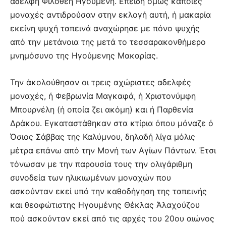
αδελφή Φιλοθέη Ηγούμενη. Επειδή όμως κάποιες
μοναχές αντιδρούσαν στην εκλογή αυτή, ή μακαρία
εκείνη ψυχή ταπεινά αναχώρησε με πόνο ψυχής
από την μετάνοια της μετά το τεσσαρακονθήμερο
μνημόσυνο της Ηγούμενης Μακαρίας.
Την άκολούθησαν οι τρεις αχώριστες αδελφές
μοναχές, ή Φεβρωνία Μαγκαφά, ή Χριστονύμφη
Μπουρνέλη (ή οποία ζει ακόμη) και ή Παρθενία
Δράκου. Εγκαταστάθηκαν στα κτίρια όπου μόναζε ό
Όσιος Σάββας της Καλύμνου, δηλαδή λίγα μόλις
μέτρα επάνω από την Μονή των Αγίων Πάντων. Έτσι
τόνωσαν με την παρουσία τους την ολιγάριθμη
συνοδεία των ηλικιωμένων μοναχών που
ασκούνταν εκεί υπό την καθοδήγηση της ταπεινής
και θεοφώτιστης Ηγουμένης Θέκλας Άλαχούζου
πού ασκούνταν εκεί από τις αρχές του 20ου αιώνος