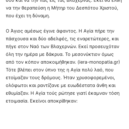
σου και να την πας εις τας Βλαχέρνας. Εκεί θα έλθη
να την θεραπεύση η Μήτηρ του Δεσπότου Χριστού,
που έχει τη δύναμη.
Ο Άγιος αμέσως έγινε άφαντος. Η Αγία πήρε την
πάσχουσα και δύο αδελφές, τις εναρετώτερες, και
πήγε στον Ναό των Βλαχερνών. Εκεί προσευχόταν
όλη την ημέρα με δάκρυα. Το μεσονύκτιον όμως
από τον κόπον αποκοιμήθηκαν. (iera-monopatia.gr)
Τότε βλέπει στον ύπνο της η Αγία πολύ λαό, που
ετοίμαζαν τους δρόμους. Ήταν χρυσοφορεμένοι,
ολόφωτοι και ραντίζανε με ευωδέστατα άνθη και
εθυμίαζαν. Η Αγία τούς ρώτησε γιατί έκαμναν τόση
ετοιμασία. Εκείνοι αποκρίθηκαν: