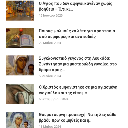
Ο Άγιος που δεν αφήνει κανέναν χωρίς
βοήθεια – Ό,τι κι...
15 Ιουνίου 2025
Ποιους ψαλμούς να λέτε για προστασία
από συμφορές και αναποδιές
29 Μαΐου 2024
Συγκλονιστικό γεγονός στη Λευκάδα:
Συνάντησαν μια μυστηριώδη γυναίκα στο
δρόμο προς...
5 Ιουνίου 2024
Ο Χριστός εμφανίστηκε σε μια αγιασμένη
γιαγιούλα και της είπε με...
6 Σεπτεμβρίου 2024
Θαυματουργή προσευχή: Να τη λες κάθε
βράδυ πριν κοιμηθείς και η...
11 Μαΐου 2024