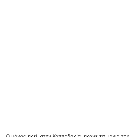
Ο μάγος εκεί, στην Καππαδοκία, έκανε τα μάγια του