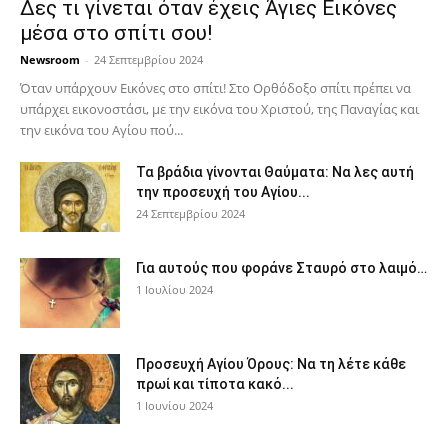
Δες τι γίνεται όταν έχεις Άγιες Εικόνες
μέσα στο σπίτι σου!
Newsroom
-
24 Σεπτεμβρίου 2024
Όταν υπάρχουν Εικόνες στο σπίτι! Στο Ορθόδοξο σπίτι πρέπει να
υπάρχει εικονοστάσι, με την εικόνα του Χριστού, της Παν­αγίας και
την εικόνα του Αγίου πού...
Τα βράδια γίνονται Θαύματα: Να λες αυτή
την προσευχή του Αγίου...
24 Σεπτεμβρίου 2024
Για αυτούς που φοράνε Σταυρό στο λαιμό…
1 Ιουλίου 2024
Προσευχή Αγίου Όρους: Να τη λέτε κάθε
πρωί και τίποτα κακό...
1 Ιουνίου 2024