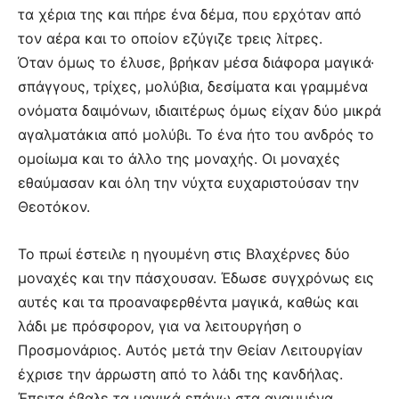
τα χέρια της και πήρε ένα δέμα, που ερχόταν από
τον αέρα και το οποίον εζύγιζε τρεις λίτρες.
Όταν όμως το έλυσε, βρήκαν μέσα διάφορα μαγικά·
σπάγγους, τρίχες, μολύβια, δεσίματα και γραμμένα
ονόματα δαιμόνων, ιδιαιτέρως όμως είχαν δύο μικρά
αγαλματάκια από μολύβι. Το ένα ήτο του ανδρός το
ομοίωμα και το άλλο της μοναχής. Οι μοναχές
εθαύμασαν και όλη την νύχτα ευχαριστούσαν την
Θεοτόκον.
Το πρωί έστειλε η ηγουμένη στις Βλαχέρνες δύο
μοναχές και την πάσχουσαν. Έδωσε συγχρόνως εις
αυτές και τα προαναφερθέντα μαγικά, καθώς και
λάδι με πρόσφορον, για να λειτουργήση ο
Προσμονάριος. Αυτός μετά την Θείαν Λειτουργίαν
έχρισε την άρρωστη από το λάδι της κανδήλας.
Έπειτα έβαλε τα μαγικά επάνω στα αναμμένα