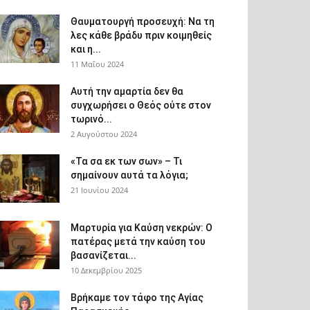
Θαυματουργή προσευχή: Να τη
λες κάθε βράδυ πριν κοιμηθείς
και η...
11 Μαΐου 2024
Αυτή την αμαρτία δεν θα
συγχωρήσει ο Θεός ούτε στον
τωρινό...
2 Αυγούστου 2024
«Τα σα εκ των σων» – Τι
σημαίνουν αυτά τα λόγια;
21 Ιουνίου 2024
Μαρτυρία για Καύση νεκρών: Ο
πατέρας μετά την καύση του
βασανίζεται...
10 Δεκεμβρίου 2025
Βρήκαμε τον τάφο της Αγίας