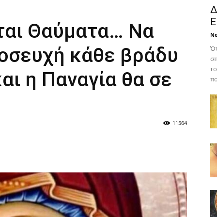
Δ
Ε
νται Θαύματα… Να
N
ροσευχή κάθε βράδυ
Ότ
σπ
το
και η Παναγία θα σε
πο
11564