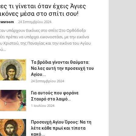
ες τι γίνεται όταν έχεις Άγιες
ικόνες μέσα στο σπίτι σου!
ewsroom
-
24 Σεπτεμβρίου 2024
αν υπάρχουν Εικόνες στο σπίτι! Στο Ορθόδοξο
ίτι πρέπει να υπάρχει εικονοστάσι, με την εικόνα
υ Χριστού, της Παν­αγίας και την εικόνα του Αγίου
ύ...
Τα βράδια γίνονται Θαύματα:
Να λες αυτή την προσευχή του
Αγίου...
24 Σεπτεμβρίου 2024
Για αυτούς που φοράνε
Σταυρό στο λαιμό…
1 Ιουλίου 2024
Προσευχή Αγίου Όρους: Να τη
λέτε κάθε πρωί και τίποτα
κακό...