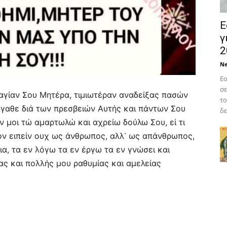
Ε
γ
2
N
Εο
σε
ν αγίαν Σου Μητέρα, τιμιωτέραν αναδείξας πασών
το
γαθε διά των πρεσβειών Αυτής και πάντων Σου
δε
 μοι τώ αμαρτωλώ και αχρείω δούλω Σου, εί τι
ν ειπείν ουχ ως άνθρωπος, αλλ᾿ ως απάνθρωπος,
ια, τα εν λόγω τα εν έργω τα εν γνώσει και
ας και πολλής μου ραθυμίας και αμελείας