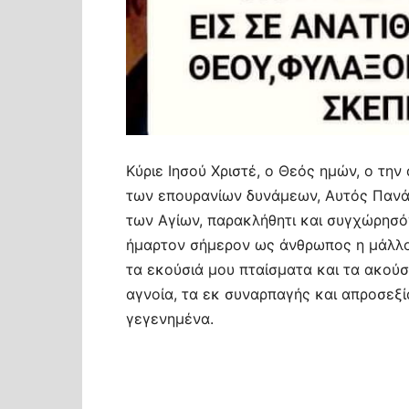
Κύριε Ιησού Χριστέ, ο Θεός ημών, ο τη
των επουρανίων δυνάμεων, Αυτός Πανά
των Αγίων, παρακλήθητι και συγχώρησόν
ήμαρτον σήμερον ως άνθρωπος η μάλλο
τα εκούσιά μου πταίσματα και τα ακούσ
αγνοία, τα εκ συναρπαγής και απροσεξί
γεγενημένα.