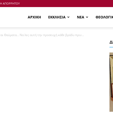
ΚΗ ΑΠΟΡΡΗΤΟΥ
ΑΡΧΙΚΗ
ΕΚΚΛΗΣΙΑ
ΝΕΑ
ΘΕΟΛΟΓΙ
ται Θαύματα… Να λες αυτή την προσευχή κάθε βράδυ πριν...
Δ