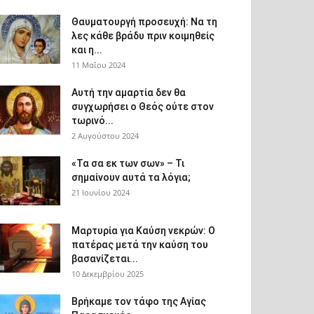
Θαυματουργή προσευχή: Να τη
λες κάθε βράδυ πριν κοιμηθείς
και η...
11 Μαΐου 2024
Αυτή την αμαρτία δεν θα
συγχωρήσει ο Θεός ούτε στον
τωρινό...
2 Αυγούστου 2024
«Τα σα εκ των σων» – Τι
σημαίνουν αυτά τα λόγια;
21 Ιουνίου 2024
Μαρτυρία για Καύση νεκρών: Ο
πατέρας μετά την καύση του
βασανίζεται...
10 Δεκεμβρίου 2025
Βρήκαμε τον τάφο της Αγίας