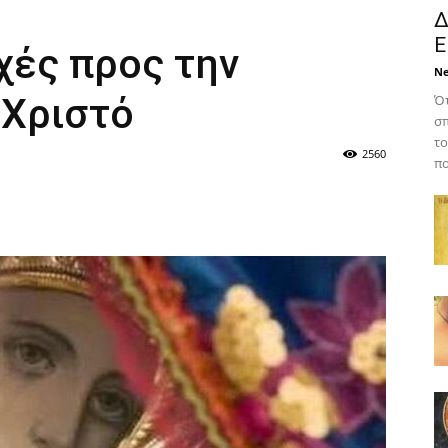
Δ
Ε
χές προς την
N
 Χριστό
Ότ
σπ
το
2560
πο