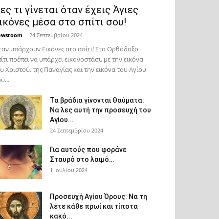
ες τι γίνεται όταν έχεις Άγιες
ικόνες μέσα στο σπίτι σου!
ewsroom
-
24 Σεπτεμβρίου 2024
αν υπάρχουν Εικόνες στο σπίτι! Στο Ορθόδοξο
ίτι πρέπει να υπάρχει εικονοστάσι, με την εικόνα
υ Χριστού, της Παν­αγίας και την εικόνα του Αγίου
ύ...
Τα βράδια γίνονται Θαύματα:
Να λες αυτή την προσευχή του
Αγίου...
24 Σεπτεμβρίου 2024
Για αυτούς που φοράνε
Σταυρό στο λαιμό…
1 Ιουλίου 2024
Προσευχή Αγίου Όρους: Να τη
λέτε κάθε πρωί και τίποτα
κακό...