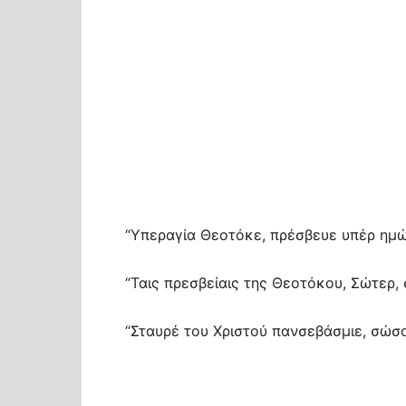
“Υπεραγία Θεοτόκε, πρέσβευε υπέρ ημώ
“Ταις πρεσβείαις της Θεοτόκου, Σώτερ,
“Σταυρέ του Χριστού πανσεβάσμιε, σώσο