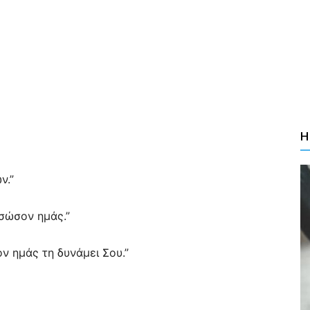
Η
ν.”
 σώσον ημάς.”
ν ημάς τη δυνάμει Σου.”