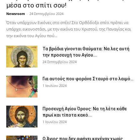
μέσα στο σπίτι σου!
Newsroom
-
24 Σεπτεμβρίου 2024
Όταν υπάρχουν Εικόνες στο σπίτι! Στο Ορθόδοξο σπίτι πρέπει να
υπάρχει εικονοστάσι, με την εικόνα του Χριστού, της Παν­αγίας και
την εικόνα του Αγίου πού...
Τα βράδια γίνονται Θαύματα: Να λες αυτή
την προσευχή του Αγίου...
24 Σεπτεμβρίου 2024
Για αυτούς που φοράνε Σταυρό στο λαιμό…
1 Ιουλίου 2024
Προσευχή Αγίου Όρους: Να τη λέτε κάθε
πρωί και τίποτα κακό...
1 Ιουνίου 2024
Ο Άγιος που δεν αφήνει κανέναν χωρίς