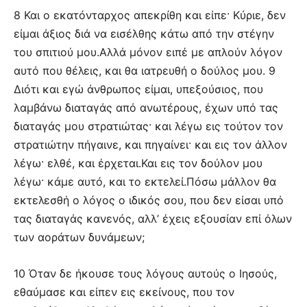
8 Και ο εκατόνταρχος απεκρίθη και είπε· Κύριε, δεν
είμαι άξιος διά να εισέλθης κάτω από την στέγην
του σπιτιού μου.Αλλά μόνον ειπέ με απλούν λόγον
αυτό που θέλεις, και θα ιατρευθή ο δούλος μου. 9
Διότι και εγώ άνθρωπος είμαι, υπεξούσιος, που
λαμβάνω διαταγάς από ανωτέρους, έχων υπό τας
διαταγάς μου στρατιώτας· και λέγω εις τούτον τον
στρατιώτην πήγαινε, και πηγαίνει· και εις τον άλλον
λέγω· ελθέ, και έρχεται.Και εις τον δούλον μου
λέγω· κάμε αυτό, και το εκτελεί.Πόσω μάλλον θα
εκτελεσθή ο λόγος ο ιδικός σου, που δεν είσαι υπό
τας διαταγάς κανενός, αλλ’ έχεις εξουσίαν επί όλων
των αοράτων δυνάμεων;
10 Όταν δε ήκουσε τους λόγους αυτούς ο Ιησούς,
εθαύμασε και είπεν εις εκείνους, που τον