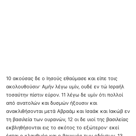
10 ακούσας δε ο Ιησούς εθαύμασε και είπε τοις
ακολουθούσιν· Αμήν λέγω υμίν, ουδέ εν τώ Ισραήλ
τοσαύτην πίστιν εύρον. 11 λέγω δε υμίν ότι πολλοί
από ανατολών και δυσμών ήξουσιν και
ανακλιθήσονται μετά Αβραάμ και Ισαάκ και Ιακώβ εν
τη βασιλεία των ουρανών, 12 οι δε υιοί της βασιλείας
εκβληθήσονται εις το σκότος το εξώτερον· εκεί
έσται ο κλαυθμός και ο βρυγμός των οδόντων. 13