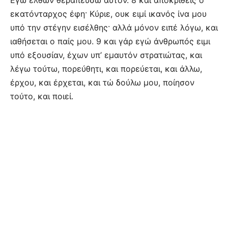
Εγώ ελθών θεραπεύσω αυτόν. 8 και αποκριθείς ο
εκατόνταρχος έφη· Κύριε, ουκ ειμί ικανός ίνα μου
υπό την στέγην εισέλθης· αλλά μόνον ειπέ λόγω, και
ιαθήσεται ο παίς μου. 9 και γάρ εγώ άνθρωπός ειμι
υπό εξουσίαν, έχων υπ’ εμαυτόν στρατιώτας, και
λέγω τούτω, πορεύθητι, και πορεύεται, και άλλω,
έρχου, και έρχεται, και τώ δούλω μου, ποίησον
τούτο, και ποιεί.