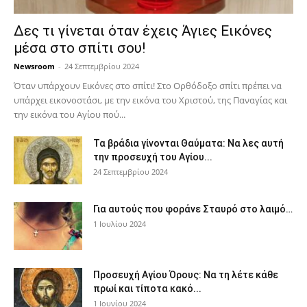
Δες τι γίνεται όταν έχεις Άγιες Εικόνες
μέσα στο σπίτι σου!
Newsroom
-
24 Σεπτεμβρίου 2024
Όταν υπάρχουν Εικόνες στο σπίτι! Στο Ορθόδοξο σπίτι πρέπει να
υπάρχει εικονοστάσι, με την εικόνα του Χριστού, της Παν­αγίας και
την εικόνα του Αγίου πού...
Τα βράδια γίνονται Θαύματα: Να λες αυτή
την προσευχή του Αγίου...
24 Σεπτεμβρίου 2024
Για αυτούς που φοράνε Σταυρό στο λαιμό…
1 Ιουλίου 2024
Προσευχή Αγίου Όρους: Να τη λέτε κάθε
πρωί και τίποτα κακό...
1 Ιουνίου 2024