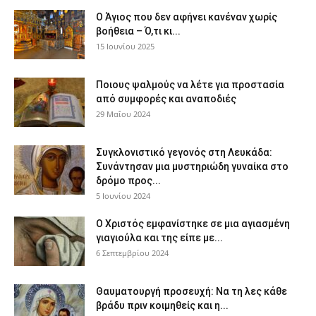
Ο Άγιος που δεν αφήνει κανέναν χωρίς
βοήθεια – Ό,τι κι...
15 Ιουνίου 2025
Ποιους ψαλμούς να λέτε για προστασία
από συμφορές και αναποδιές
29 Μαΐου 2024
Συγκλονιστικό γεγονός στη Λευκάδα:
Συνάντησαν μια μυστηριώδη γυναίκα στο
δρόμο προς...
5 Ιουνίου 2024
Ο Χριστός εμφανίστηκε σε μια αγιασμένη
γιαγιούλα και της είπε με...
6 Σεπτεμβρίου 2024
Θαυματουργή προσευχή: Να τη λες κάθε
βράδυ πριν κοιμηθείς και η...