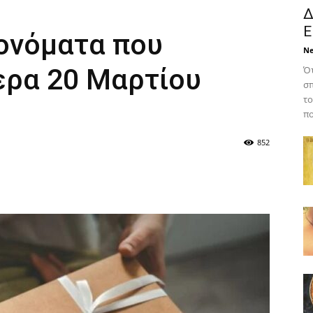
Δ
Ε
 ονόματα που
N
ερα 20 Μαρτίου
Ότ
σπ
το
πο
852