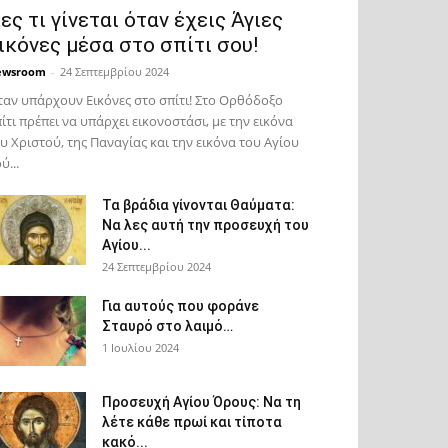
ες τι γίνεται όταν έχεις Άγιες
ικόνες μέσα στο σπίτι σου!
ewsroom
-
24 Σεπτεμβρίου 2024
αν υπάρχουν Εικόνες στο σπίτι! Στο Ορθόδοξο
ίτι πρέπει να υπάρχει εικονοστάσι, με την εικόνα
υ Χριστού, της Παν­αγίας και την εικόνα του Αγίου
ύ...
Τα βράδια γίνονται Θαύματα:
Να λες αυτή την προσευχή του
Αγίου...
24 Σεπτεμβρίου 2024
Για αυτούς που φοράνε
Σταυρό στο λαιμό…
1 Ιουλίου 2024
Προσευχή Αγίου Όρους: Να τη
λέτε κάθε πρωί και τίποτα
κακό...