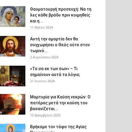
Θαυματουργή προσευχή: Να τη
λες κάθε βράδυ πριν κοιμηθείς
και η...
11 Μαΐου 2024
Αυτή την αμαρτία δεν θα
συγχωρήσει ο Θεός ούτε στον
τωρινό...
2 Αυγούστου 2024
«Τα σα εκ των σων» – Τι
σημαίνουν αυτά τα λόγια;
21 Ιουνίου 2024
Μαρτυρία για Καύση νεκρών: Ο
πατέρας μετά την καύση του
βασανίζεται...
10 Δεκεμβρίου 2025
Βρήκαμε τον τάφο της Αγίας