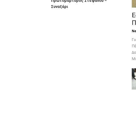
Πρωτομάρτυρος Στεφάνου –
Συναξάρι
Ε
Π
N
Γι
Πέ
Δο
Με