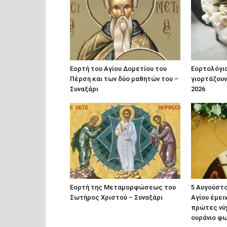
Εορτή του Αγίου Δομετίου του
Εορτολόγιο
Πέρση και των δύο μαθητών του –
γιορτάζουν
Συναξάρι
2026
Εορτή της Μεταμορφώσεως του
5 Αυγούστο
Σωτήρος Χριστού – Συναξάρι
Αγίου έμει
πρώτες νύ
ουράνιο φ