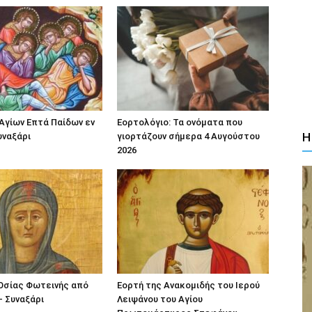
Αγίων Επτά Παίδων εν
Εορτολόγιο: Τα ονόματα που
Η
υναξάρι
γιορτάζουν σήμερα 4 Αυγούστου
2026
Οσίας Φωτεινής από
Εορτή της Ανακομιδής του Ιερού
– Συναξάρι
Λειψάνου του Αγίου