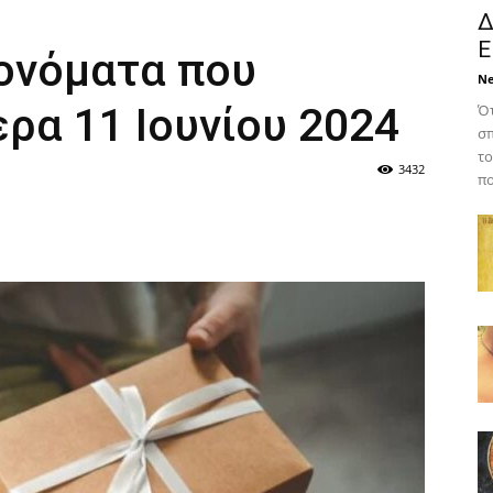
Δ
Ε
 ονόματα που
N
ρα 11 Ιουνίου 2024
Ότ
σπ
το
3432
πο