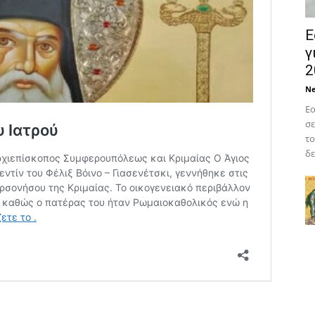
Ε
γ
2
N
Εο
σε
το
δε