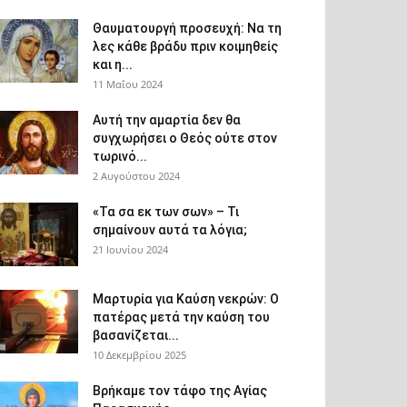
Θαυματουργή προσευχή: Να τη
λες κάθε βράδυ πριν κοιμηθείς
και η...
11 Μαΐου 2024
Αυτή την αμαρτία δεν θα
συγχωρήσει ο Θεός ούτε στον
τωρινό...
2 Αυγούστου 2024
«Τα σα εκ των σων» – Τι
σημαίνουν αυτά τα λόγια;
21 Ιουνίου 2024
Μαρτυρία για Καύση νεκρών: Ο
πατέρας μετά την καύση του
βασανίζεται...
10 Δεκεμβρίου 2025
Βρήκαμε τον τάφο της Αγίας