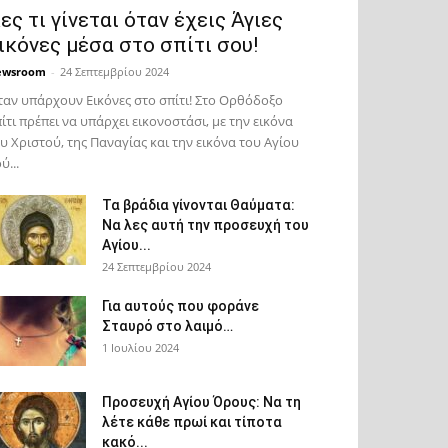
ες τι γίνεται όταν έχεις Άγιες
ικόνες μέσα στο σπίτι σου!
ewsroom
-
24 Σεπτεμβρίου 2024
αν υπάρχουν Εικόνες στο σπίτι! Στο Ορθόδοξο
ίτι πρέπει να υπάρχει εικονοστάσι, με την εικόνα
υ Χριστού, της Παν­αγίας και την εικόνα του Αγίου
ύ...
Τα βράδια γίνονται Θαύματα:
Να λες αυτή την προσευχή του
Αγίου...
24 Σεπτεμβρίου 2024
Για αυτούς που φοράνε
Σταυρό στο λαιμό…
1 Ιουλίου 2024
Προσευχή Αγίου Όρους: Να τη
λέτε κάθε πρωί και τίποτα
κακό...