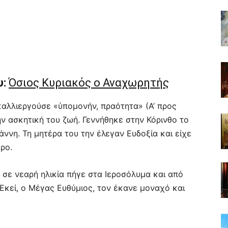
υ:
Όσιος Κυριακός ο Αναχωρητής
αλλιεργούσε «ὑπομονήν, πραότητα» (Α’ προς
στην ασκητική του ζωή. Γεννήθηκε στην Κόρινθο το
ωάννη. Τη μητέρα του την έλεγαν Ευδοξία και είχε
ρο.
, σε νεαρή ηλικία πήγε στα Ιεροσόλυμα και από
Εκεί, ο Μέγας Ευθύμιος, τον έκανε μοναχό και