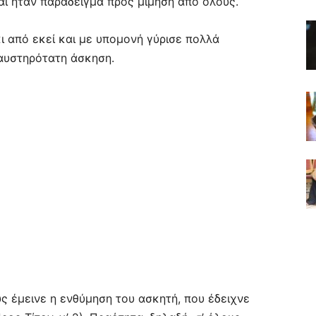
και ήταν παράδειγμα προς μίμηση από όλους.
ι από εκεί και με υπομονή γύρισε πολλά
 αυστηρότατη άσκηση.
υς έμεινε η ενθύμηση του ασκητή, που έδειχνε