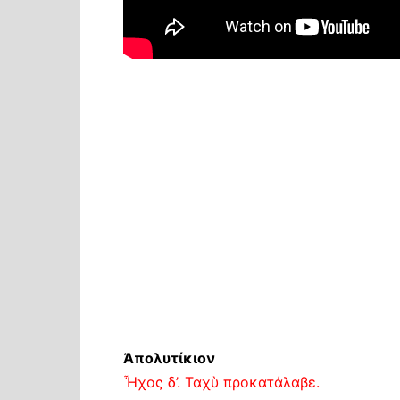
Ἀπολυτίκιον
Ἦχος δ’. Ταχὺ προκατάλαβε.