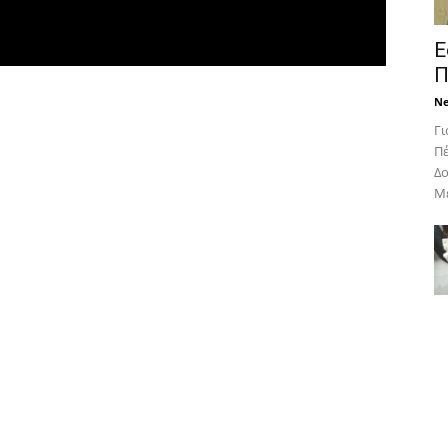
Ε
Π
N
Γι
Πέ
Δο
Με