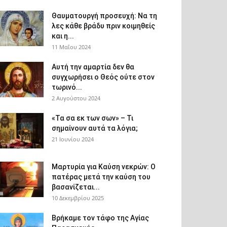
Θαυματουργή προσευχή: Να τη
λες κάθε βράδυ πριν κοιμηθείς
και η...
11 Μαΐου 2024
Αυτή την αμαρτία δεν θα
συγχωρήσει ο Θεός ούτε στον
τωρινό...
2 Αυγούστου 2024
«Τα σα εκ των σων» – Τι
σημαίνουν αυτά τα λόγια;
21 Ιουνίου 2024
Μαρτυρία για Καύση νεκρών: Ο
πατέρας μετά την καύση του
βασανίζεται...
10 Δεκεμβρίου 2025
Βρήκαμε τον τάφο της Αγίας