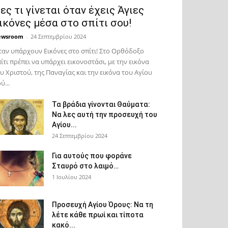
ες τι γίνεται όταν έχεις Άγιες
ικόνες μέσα στο σπίτι σου!
ewsroom
-
24 Σεπτεμβρίου 2024
αν υπάρχουν Εικόνες στο σπίτι! Στο Ορθόδοξο
ίτι πρέπει να υπάρχει εικονοστάσι, με την εικόνα
υ Χριστού, της Παν­αγίας και την εικόνα του Αγίου
ύ...
Τα βράδια γίνονται Θαύματα:
Να λες αυτή την προσευχή του
Αγίου...
24 Σεπτεμβρίου 2024
Για αυτούς που φοράνε
Σταυρό στο λαιμό…
1 Ιουλίου 2024
Προσευχή Αγίου Όρους: Να τη
λέτε κάθε πρωί και τίποτα
κακό...