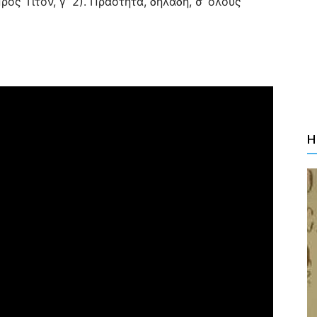
ς Τίτον, γ’ 2). Πραότητα, δηλαδή, σ’ όλους
Η