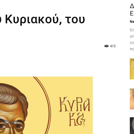
Δ
Ε
 Κυριακού, του
N
Ότ
σπ
το
413
πο