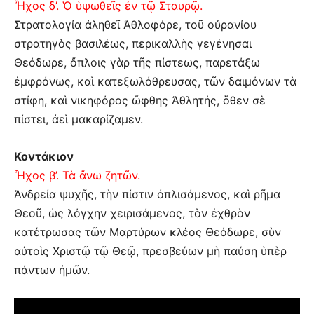
Ἦχος δ’. Ὁ ὑψωθεῖς ἐν τῷ Σταυρῷ.
Στρατολογία ἀληθεῖ Ἀθλοφόρε, τοῦ οὐρανίου
στρατηγὸς βασιλέως, περικαλλὴς γεγένησαι
Θεόδωρε, ὄπλοις γὰρ τῆς πίστεως, παρετάξω
ἐμφρόνως, καὶ κατεξωλόθρευσας, τῶν δαιμόνων τὰ
στίφη, καὶ νικηφόρος ὤφθης Ἀθλητής, ὅθεν σὲ
πίστει, ἀεὶ μακαρίζαμεν.
Κοντάκιον
Ἦχος β’. Τὰ ἄνω ζητῶν.
Ἀνδρεία ψυχῆς, τὴν πίστιν ὀπλισάμενος, καὶ ρῆμα
Θεοῦ, ὡς λόγχην χειρισάμενος, τὸν ἐχθρὸν
κατέτρωσας τῶν Μαρτύρων κλέος Θεόδωρε, σὺν
αὐτοὶς Χριστῷ τῷ Θεῷ, πρεσβεύων μὴ παύση ὑπὲρ
πάντων ἠμῶν.