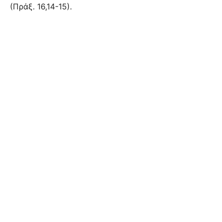
(Πράξ. 16,14-15).