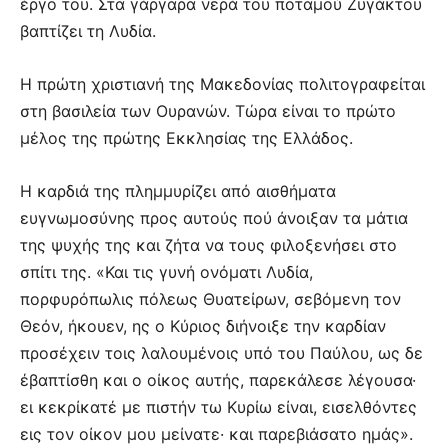
έργο του. Στα γάργαρα νερά του ποταμού Ζυγάκτου
βαπτίζει τη Λυδία.
Η πρώτη χριστιανή της Μακεδονίας πολιτογραφείται
στη βασιλεία των Ουρανών. Τώρα είναι το πρώτο
μέλος της πρώτης Εκκλησίας της Ελλάδος.
Η καρδιά της πλημμυρίζει από αισθήματα
ευγνωμοσύνης προς αυτούς πού άνοιξαν τα μάτια
της ψυχής της και ζήτα να τους φιλοξενήσει στο
σπίτι της. «Και τις γυνή ονόματι Λυδία,
πορφυρόπωλις πόλεως Θυατείρων, σεβόμενη τον
Θεόν, ήκουεν, ης ο Κύριος διήνοιξε την καρδίαν
προσέχειν τοις λαλουμένοις υπό του Παύλου, ως δε
έβαπτίσθη και ο οίκος αυτής, παρεκάλεσε λέγουσα·
ει κεκρίκατέ με πιστήν τω Κυρίω είναι, εισελθόντες
εις τον οίκον μου μείνατε· και παρεβιάσατο ημάς».