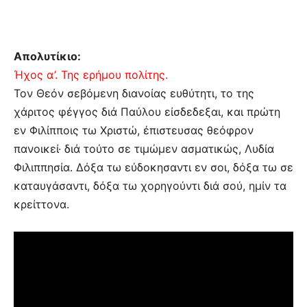
Απολυτίκιο:
Ήχος α’. Της ερήμου πολίτης.
Τον Θεόν σεβόμενη διανοίας ευθύτητι, το της
χάριτος φέγγος διά Παύλου είσδεδεξαι, και πρώτη
εν Φιλίπποις τω Χριστώ, έπιστευσας θεόφρον
πανοικεί· διά τούτο σε τιμώμεν ασματικώς, Λυδία
Φιλιππησία. Δόξα τω εύδοκησαντι εν σοι, δόξα τω σε
καταυγάσαντι, δόξα τω χορηγούντι διά σού, ημίν τα
κρείττονα.