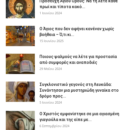
Προσευχή Αγίου Όρους: Να τη λέτε κάθε
πρωί και τίποτα κακό...
1 Ιουνίου 2024
Ο Άγιος που δεν αφήνει κανέναν χωρίς
βοήθεια – Ό,τι κι...
15 Ιουνίου 2025
Ποιους ψαλμούς να λέτε για προστασία
από συμφορές και αναποδιές
29 Μαΐου 2024
Συγκλονιστικό γεγονός στη Λευκάδα:
Συνάντησαν μια μυστηριώδη γυναίκα στο
δρόμο προς...
5 Ιουνίου 2024
Ο Χριστός εμφανίστηκε σε μια αγιασμένη
γιαγιούλα και της είπε με...
6 Σεπτεμβρίου 2024