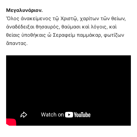
Μεγαλυνάριον.
Ὅλος ἀνακείμενος τῷ Χριστῷ, χαρίτων τῶν θείων,
ἀναδέδειξαι θησαυρός, θαύμασι καὶ λόγοις, καὶ
θείαις ὑποθήκαις ὦ Σεραφεὶμ παμμάκαρ, φωτίζων
ἅπαντας.