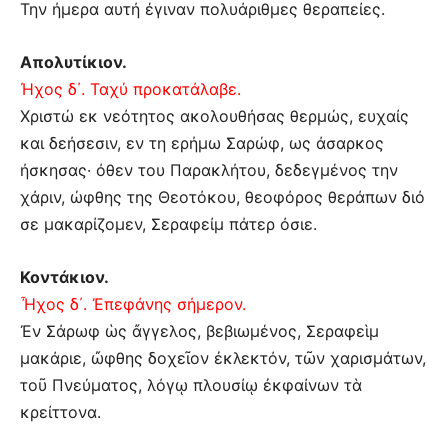
Την ήμερα αυτή έγιναν πολυάριθμες θεραπείες.
Απολυτίκιον.
Ήχος δ΄. Ταχύ προκατάλαβε.
Χριστώ εκ νεότητος ακολουθήσας θερμώς, ευχαίς
και δεήσεσιν, εν τη ερήμω Σαρώφ, ως άσαρκος
ήσκησας· όθεν του Παρακλήτου, δεδεγμένος την
χάριν, ώφθης της Θεοτόκου, θεοφόρος θεράπων διό
σε μακαρίζομεν, Σεραφείμ πάτερ όσιε.
Κοντάκιον.
Ἦχος δ΄. Ἐπεφάνης σήμερον.
Ἐν Σάρωφ ὡς ἄγγελος, βεβιωμένος, Σεραφεὶμ
μακάριε, ὤφθης δοχεῖον ἐκλεκτόν, τῶν χαρισμάτων,
τοῦ Πνεύματος, λόγῳ πλουσίῳ ἐκφαίνων τὰ
κρείττονα.