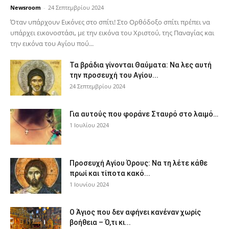
Newsroom
-
24 Σεπτεμβρίου 2024
Όταν υπάρχουν Εικόνες στο σπίτι! Στο Ορθόδοξο σπίτι πρέπει να
υπάρχει εικονοστάσι, με την εικόνα του Χριστού, της Παν­αγίας και
την εικόνα του Αγίου πού...
Τα βράδια γίνονται Θαύματα: Να λες αυτή
την προσευχή του Αγίου...
24 Σεπτεμβρίου 2024
Για αυτούς που φοράνε Σταυρό στο λαιμό…
1 Ιουλίου 2024
Προσευχή Αγίου Όρους: Να τη λέτε κάθε
πρωί και τίποτα κακό...
1 Ιουνίου 2024
Ο Άγιος που δεν αφήνει κανέναν χωρίς
βοήθεια – Ό,τι κι...