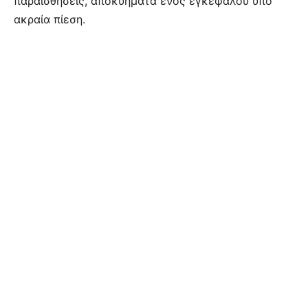
παραισθήσεις, αποκυήματα ενός εγκεφάλου υπό
ακραία πίεση.