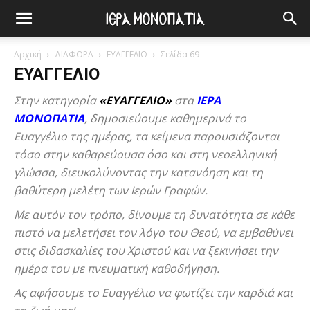
Αρχική
ΔΙΑΦΟΡΑ
ΕΥΑΓΓΕΛΙΟ
Σελίδα 69
ΕΥΑΓΓΕΛΙΟ
Στην κατηγορία
«ΕΥΑΓΓΕΛΙΟ»
στα
ΙΕΡΑ
ΜΟΝΟΠΑΤΙΑ
, δημοσιεύουμε καθημερινά το
Ευαγγέλιο της ημέρας, τα κείμενα παρουσιάζονται
τόσο στην καθαρεύουσα όσο και στη νεοελληνική
γλώσσα, διευκολύνοντας την κατανόηση και τη
βαθύτερη μελέτη των Ιερών Γραφών.
Με αυτόν τον τρόπο, δίνουμε τη δυνατότητα σε κάθε
πιστό να μελετήσει τον λόγο του Θεού, να εμβαθύνει
στις διδασκαλίες του Χριστού και να ξεκινήσει την
ημέρα του με πνευματική καθοδήγηση.
Ας αφήσουμε το Ευαγγέλιο να φωτίζει την καρδιά και