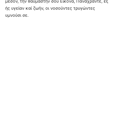
μέσον, τήν θαυμαστήν σου Εικόνα, Πανάχραντε, εξ
ής υγείαν καί ζωήν, οι νοσούντες τρυγώντες
υμνούσι σε.