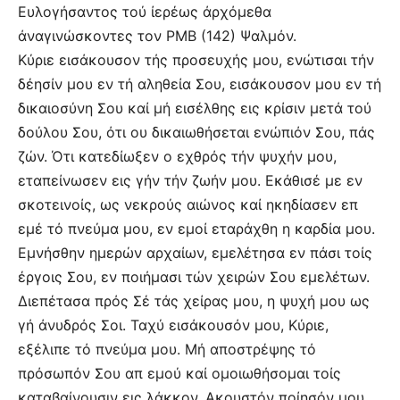
Ευλογήσαντος τού ίερέως άρχόμεθα
άναγινώσκοντες τον ΡΜΒ (142) Ψαλμόν.
Κύριε εισάκουσον τής προσευχής μου, ενώτισαι τήν
δέησίν μου εν τή αληθεία Σου, εισάκουσον μου εν τή
δικαιοσύνη Σου καί μή εισέλθης εις κρίσιν μετά τού
δούλου Σου, ότι ου δικαιωθήσεται ενώπιόν Σου, πάς
ζών. Ότι κατεδίωξεν ο εχθρός τήν ψυχήν μου,
εταπείνωσεν εις γήν τήν ζωήν μου. Εκάθισέ με εν
σκοτεινοίς, ως νεκρούς αιώνος καί ηκηδίασεν επ
εμέ τό πνεύμα μου, εν εμοί εταράχθη η καρδία μου.
Εμνήσθην ημερών αρχαίων, εμελέτησα εν πάσι τοίς
έργοις Σου, εν ποιήμασι τών χειρών Σου εμελέτων.
Διεπέτασα πρός Σέ τάς χείρας μου, η ψυχή μου ως
γή άνυδρός Σοι. Ταχύ εισάκουσόν μου, Κύριε,
εξέλιπε τό πνεύμα μου. Μή αποστρέψης τό
πρόσωπόν Σου απ εμού καί ομοιωθήσομαι τοίς
καταβαίνουσιν εις λάκκον. Ακουστόν ποίησόν μου