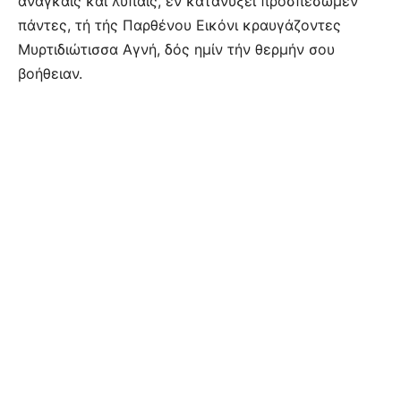
ανάγκαις καί λύπαις, εν κατανύξει προσπέσωμεν
πάντες, τή τής Παρθένου Εικόνι κραυγάζοντες
Μυρτιδιώτισσα Αγνή, δός ημίν τήν θερμήν σου
βοήθειαν.