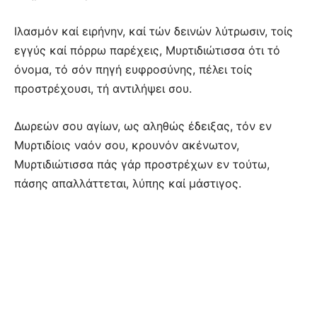
Ιλασμόν καί ειρήνην, καί τών δεινών λύτρωσιν, τοίς
εγγύς καί πόρρω παρέχεις, Μυρτιδιώτισσα ότι τό
όνομα, τό σόν πηγή ευφροσύνης, πέλει τοίς
προστρέχουσι, τή αντιλήψει σου.
Δωρεών σου αγίων, ως αληθώς έδειξας, τόν εν
Μυρτιδίοις ναόν σου, κρουνόν ακένωτον,
Μυρτιδιώτισσα πάς γάρ προστρέχων εν τούτω,
πάσης απαλλάττεται, λύπης καί μάστιγος.