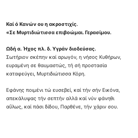
Καί ό Κανών ου η ακροστιχίς.
«Σε Μυρτιδιώτισσα επιβοώμαι. Γερασίμου.
Ωδή α. Ήχος πλ. δ. Υγράν διοδεύσας.
Σωτήριον σκέπην καί αρωγόν, η νήσος Κυθήρων,
ευραμένη σε θαυμαστώς, τή σή προστασία
καταφεύγει, Μυρτιδιώτισσα Κόρη.
Εφάνης ποιμένι τώ ευσεβεί, καί τήν σήν Εικόνα,
απεκάλυψας τήν σεπτήν αλλά καί νύν φάνηθι
αΰλως, καί πάσι δίδου, Παρθένε, τήν χάριν σου.