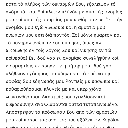
κατά τό πλήθος τών οικτιρμών Σου, εξάλειψον τό
ανόμημά μου. Επί πλείον πλύνόν με από τής ανομίας
μου καί από τής αμαρτίας μου καθάρισόν με. Ότι τήν
ανομίαν μου εγώ γινώσκω καί η αμαρτία μου
ενώπιόν μου εστι διά παντός. Σοί μόνω ήμαρτον καί
τό πονηρόν ενώπιόν Σου εποίησα, όπως άν
δικαιωθής εν τοίς λόγοις Σου καί νικήσης εν τώ
κρίνεσθαί Σε. Ιδού γάρ εν ανομίαις συνελήφθην καί
εν αμαρτίαις εκίσσησέ με η μήτηρ μου. Ιδού γάρ
αλήθειαν ηγάπησας, τά άδηλα καί τά κρύφια τής
σοφίας Σου εδήλωσάς μοι. Ραντιείς με υσσώπω καί
καθαρισθήσομαι, πλυνείς με καί υπέρ χιόνα
λευκανθήσομαι. Ακουτιείς μοι αγαλλίασιν καί
ευφροσύνην, αγαλλιάσονται οστέα τεταπεινωμένα.
Απόστρεψον τό πρόσωπόν Σου από τών αμαρτιών
μου καί πάσας τάς ανομίας μου εξάλειψον. Καρδίαν
καθαράν κτίσον εν εμοί ο Θεός καί πνεύμα ευθές