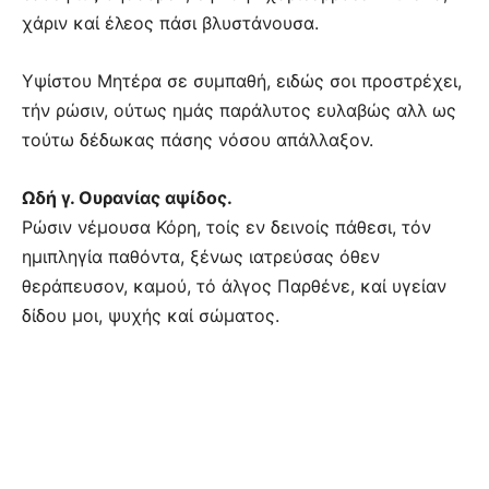
χάριν καί έλεος πάσι βλυστάνουσα.
Υψίστου Μητέρα σε συμπαθή, ειδώς σοι προστρέχει,
τήν ρώσιν, ούτως ημάς παράλυτος ευλαβώς αλλ ως
τούτω δέδωκας πάσης νόσου απάλλαξον.
Ωδή γ. Ουρανίας αψίδος.
Ρώσιν νέμουσα Κόρη, τοίς εν δεινοίς πάθεσι, τόν
ημιπληγία παθόντα, ξένως ιατρεύσας όθεν
θεράπευσον, καμού, τό άλγος Παρθένε, καί υγείαν
δίδου μοι, ψυχής καί σώματος.