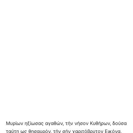
Μυρίων ηξίωσας αγαθών, τήν νήσον Κυθήρων, δούσα
ταύτη ως θησαυρόν, τήν σήν χαριτόβρυτον Εικόνα,