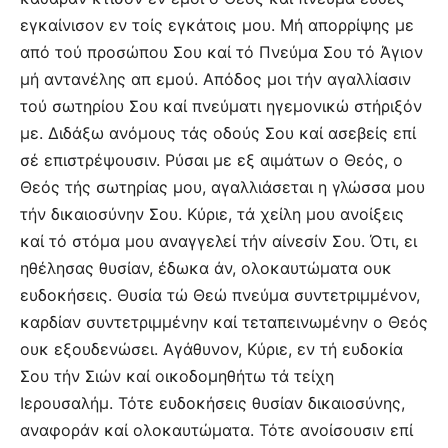
εγκαίνισον εν τοίς εγκάτοις μου. Μή απορρίψης με
από τού προσώπου Σου καί τό Πνεύμα Σου τό Άγιον
μή αντανέλης απ εμού. Απόδος μοι τήν αγαλλίασιν
τού σωτηρίου Σου καί πνεύματι ηγεμονικώ στήριξόν
με. Διδάξω ανόμους τάς οδούς Σου καί ασεβείς επί
σέ επιστρέψουσιν. Ρύσαι με εξ αιμάτων ο Θεός, ο
Θεός τής σωτηρίας μου, αγαλλιάσεται η γλώσσα μου
τήν δικαιοσύνην Σου. Κύριε, τά χείλη μου ανοίξεις
καί τό στόμα μου αναγγελεί τήν αίνεσίν Σου. Ότι, ει
ηθέλησας θυσίαν, έδωκα άν, ολοκαυτώματα ουκ
ευδοκήσεις. Θυσία τώ Θεώ πνεύμα συντετριμμένον,
καρδίαν συντετριμμένην καί τεταπεινωμένην ο Θεός
ουκ εξουδενώσει. Αγάθυνον, Κύριε, εν τή ευδοκία
Σου τήν Σιών καί οικοδομηθήτω τά τείχη
Ιερουσαλήμ. Τότε ευδοκήσεις θυσίαν δικαιοσύνης,
αναφοράν καί ολοκαυτώματα. Τότε ανοίσουσιν επί