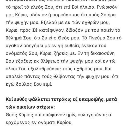
τό πρωΐ τό έλεός Σου, ότι επί Σοί ήλπισα. Γνώρισόν
μοι, Κύριε, οδόν εν ή πορεύσομαι, ότι πρός Σέ ήρα
τήν ψυχήν μου. Εξελού με εκ τών εχθρών μου,
Κύριε, πρός Σέ κατέφυγον, δίδαξόν με τού ποιείν τό
θέλημά Σου, ότι Σύ εί ο Θεός μου. Τό Πνεύμα Σου τό
αγαθόν οδηγήσει με εν γή ευθεία, ένεκεν τού
ονόματός Σου, Κύριε, ζήσεις με. Εν τή δικαιοσύνη
Σου εξάξεις εκ θλίψεως τήν ψυχήν μου καί εν τώ
ελέει Σου εξολοθρεύσεις τούς εχθρούς μου. Καί
απολείς πάντας τούς θλίβοντας τήν ψυχήν μου, ότι
εγώ δούλος Σου ειμί.
Καί ευθύς ψάλλεται τετράκις εξ υπαμοιβής, μετά
τών οικείων στίχων:
Θεός Κύριος καί επέφανεν ημίν, ευλογημένος ο
ερχόμενος εν ονόματι Κυρίου.