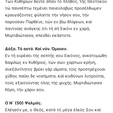
Τών Κυθηρίων δεύτε άπαν τό πλήθος, τής Θεοτόκου
τώ πανσέπτω τεμένει πανευλαβώς προσέλθωμεν
κραυγάζοντες φύλαττε τήν νήσον σου, τήν
παρούσαν Παρθένε, τών εν βίω θλίψεων, καί
παντοίας ανάγκης ότι τή σή Εικόνι εν χαρά,
Μυρτιδιώτισσα, σπεύδει εκάστοτε.
Δόξα. Τό αυτό. Καί νύν. Όμοιον.
Εν τή ευρέσει τής σεπτής σου Εικόνος, ανεστομώθη
δαψιλώς εν Κυθήροις, τών σών χαρίτων κρήνη,
ανεξάντλητος βρύει γάρ ιάματα, τοίς προστρέχουσι
χύδην, παύει δε νοσήματα, καί κινδύνων λυτρούται,
τούς εξαιτούντας όλης τής ψυχής, Μυρτιδιώτισσα
Κόρη, τήν χάριν σου.
Ο Ν΄ (50) Ψαλμός.
Ελέησόν με, ο Θεός, κατά τό μέγα έλεός Σου καί