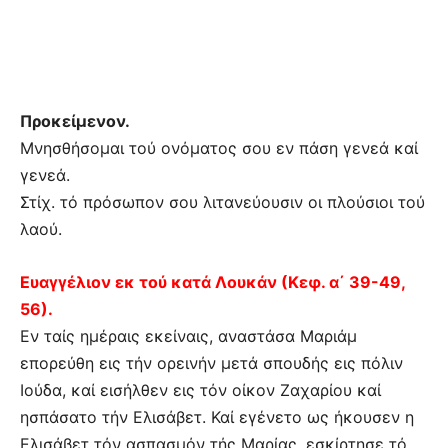
Προκείμενον.
Μνησθήσομαι τού ονόματος σου εν πάση γενεά καί
γενεά.
Στίχ. τό πρόσωπον σου λιτανεύουσιν οι πλούσιοι τού
λαού.
Ευαγγέλιον εκ τού κατά Λουκάν (Κεφ. α΄ 39-49,
56).
Εν ταίς ημέραις εκείναις, αναστάσα Μαριάμ
επορεύθη εις τήν ορεινήν μετά σπουδής εις πόλιν
Ιούδα, καί εισήλθεν εις τόν οίκον Ζαχαρίου καί
ησπάσατο τήν Ελισάβετ. Καί εγένετο ως ήκουσεν η
Ελισάβετ τόν ασπασμόν τής Μαρίας, εσκίρτησε τό