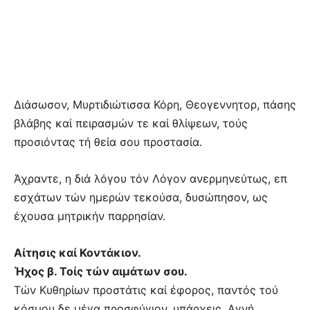
Διάσωσον, Μυρτιδιώτισσα Κόρη, Θεογεννητορ, πάσης
βλάβης καί πειρασμών τε καί θλίψεων, τούς
προσιόντας τή θεία σου προστασία.
Άχραντε, η διά λόγου τόν Λόγον ανερμηνεύτως, επ
εσχάτων τών ημερών τεκούσα, δυσώπησον, ως
έχουσα μητρικήν παρρησίαν.
Αίτησις καί Κοντάκιον.
Ήχος β. Τοίς τών αιμάτων σου.
Τών Κυθηρίων προστάτις καί έφορος, παντός τού
κόσμου δε μέγα προσφύγιον, υπάρχεις, Αγνή