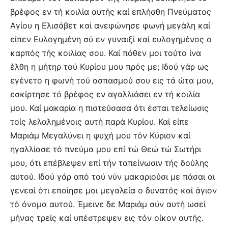
βρέφος εν τή κοιλία αυτής καί επλήσθη Πνεύματος
Αγίου η Ελισάβετ καί ανεφώνησε φωνή μεγάλη καί
είπεν Ευλογημένη σύ εν γυναιξί καί ευλογημένος ο
καρπός τής κοιλίας σου. Καί πόθεν μοι τούτο ίνα
έλθη η μήτηρ τού Κυρίου μου πρός με; Ιδού γάρ ως
εγένετο η φωνή τού ασπασμού σου εις τά ώτα μου,
εσκίρτησε τό βρέφος εν αγαλλιάσει εν τή κοιλία
μου. Καί μακαρία η πιστεύσασα ότι έσται τελείωσις
τοίς λελαλημένοις αυτή παρά Κυρίου. Καί είπε
Μαριάμ Μεγαλύνει η ψυχή μου τόν Κύριον καί
ηγαλλίασε τό πνεύμα μου επί τώ Θεώ τώ Σωτήρι
μου, ότι επέβλεψεν επί τήν ταπείνωσιν τής δούλης
αυτού. Ιδού γάρ από τού νύν μακαριούσι με πάσαι αι
γενεαί ότι εποίησε μοι μεγαλεία ο δυνατός καί άγιον
τό όνομα αυτού. Έμεινε δε Μαριάμ σύν αυτή ωσεί
μήνας τρείς καί υπέστρεψεν εις τόν οίκον αυτής.