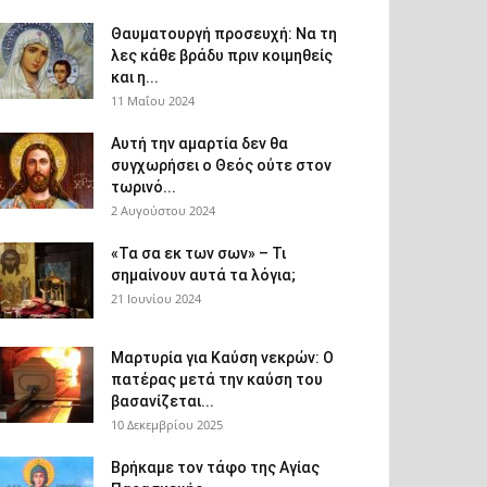
Θαυματουργή προσευχή: Να τη
λες κάθε βράδυ πριν κοιμηθείς
και η...
11 Μαΐου 2024
Αυτή την αμαρτία δεν θα
συγχωρήσει ο Θεός ούτε στον
τωρινό...
2 Αυγούστου 2024
«Τα σα εκ των σων» – Τι
σημαίνουν αυτά τα λόγια;
21 Ιουνίου 2024
Μαρτυρία για Καύση νεκρών: Ο
πατέρας μετά την καύση του
βασανίζεται...
10 Δεκεμβρίου 2025
Βρήκαμε τον τάφο της Αγίας