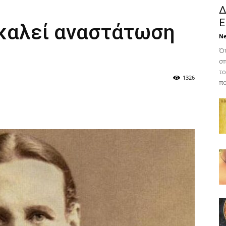
Δ
Ε
καλεί αναστάτωση
N
Ότ
σπ
το
1326
πο