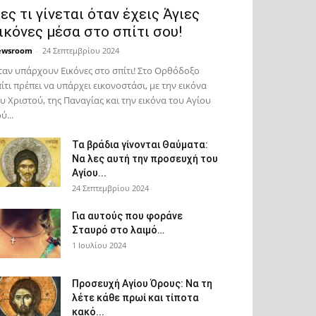
ες τι γίνεται όταν έχεις Άγιες
ικόνες μέσα στο σπίτι σου!
ewsroom
-
24 Σεπτεμβρίου 2024
αν υπάρχουν Εικόνες στο σπίτι! Στο Ορθόδοξο
ίτι πρέπει να υπάρχει εικονοστάσι, με την εικόνα
υ Χριστού, της Παν­αγίας και την εικόνα του Αγίου
ύ...
Τα βράδια γίνονται Θαύματα:
Να λες αυτή την προσευχή του
Αγίου...
24 Σεπτεμβρίου 2024
Για αυτούς που φοράνε
Σταυρό στο λαιμό…
1 Ιουλίου 2024
Προσευχή Αγίου Όρους: Να τη
λέτε κάθε πρωί και τίποτα
κακό...