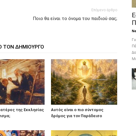
Επόμενο άρθρο
Ε
Ποιο θα είναι το όνομα του παιδιού σας;
Π
N
Γι
Πέ
Ο ΤΟΝ ΔΗΜΙΟΥΡΓΟ
Δο
Με
 πατέρες της Εκκλησίας
Αυτός είναι ο πιο σύντομος
νισμα;
δρόμος για τον Παράδεισο