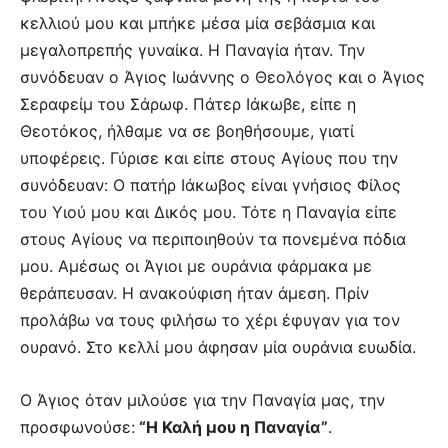
κελλιού μου και μπήκε μέσα μία σεβάσμια και
μεγαλοπρεπής γυναίκα. Η Παναγία ήταν. Την
συνόδευαν ο Άγιος Ιωάννης ο Θεολόγος και ο Άγιος
Σεραφείμ του Σάρωφ. Πάτερ Ιάκωβε, είπε η
Θεοτόκος, ήλθαμε να σε βοηθήσουμε, γιατί
υποφέρεις. Γύρισε και είπε στους Αγίους που την
συνόδευαν: Ο πατήρ Ιάκωβος είναι γνήσιος Φίλος
του Υιού μου και Δικός μου. Τότε η Παναγία είπε
στους Αγίους να περιποιηθούν τα πονεμένα πόδια
μου. Αμέσως οι Άγιοι με ουράνια φάρμακα με
θεράπευσαν. Η ανακούφιση ήταν άμεση. Πρίν
προλάβω να τους φιλήσω το χέρι έφυγαν για τον
ουρανό. Στο κελλί μου άφησαν μία ουράνια ευωδία.
Ο Άγιος όταν μιλούσε για την Παναγία μας, την
προσφωνούσε:
“Η Καλή μου η Παναγία”
.