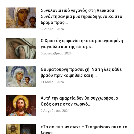
Συγκλονιστικό γεγονός στη Λευκάδα:
Συνάντησαν μια μυστηριώδη γυναίκα στο
δρόμο προς...
5 Ιουνίου 2024
Ο Χριστός εμφανίστηκε σε μια αγιασμένη
γιαγιούλα και της είπε με...
6 Σεπτεμβρίου 2024
Θαυματουργή προσευχή: Να τη λες κάθε
βράδυ πριν κοιμηθείς και η...
11 Μαΐου 2024
Αυτή την αμαρτία δεν θα συγχωρήσει ο
Θεός ούτε στον τωρινό...
2 Αυγούστου 2024
«Τα σα εκ των σων» – Τι σημαίνουν αυτά τα
λόγια;