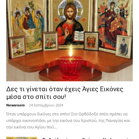
Δες τι γίνεται όταν έχεις Άγιες Εικόνες
μέσα στο σπίτι σου!
Newsroom
-
24 Σεπτεμβρίου 2024
Όταν υπάρχουν Εικόνες στο σπίτι! Στο Ορθόδοξο σπίτι πρέπει να
υπάρχει εικονοστάσι, με την εικόνα του Χριστού, της Παν­αγίας και
την εικόνα του Αγίου πού...