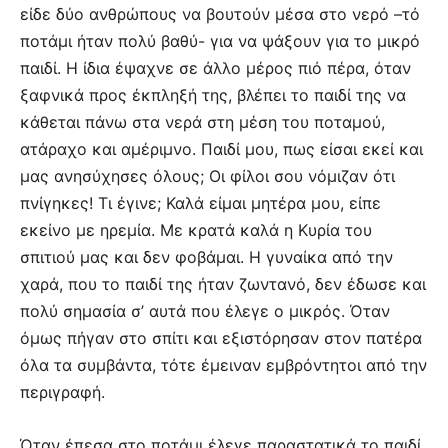
είδε δύο ανθρώπους να βουτούν μέσα στο νερό –τό
ποτάμι ήταν πολύ βαθύ- για να ψάξουν για το μικρό
παιδί. Η ίδια έψαχνε σε άλλο μέρος πιό πέρα, όταν
ξαφνικά προς έκπληξή της, βλέπει το παιδί της να
κάθεται πάνω στα νερά στη μέση του ποταμού,
ατάραχο και αμέριμνο. Παιδί μου, πως είσαι εκεί και
μας ανησύχησες όλους; Οι φίλοι σου νόμιζαν ότι
πνίγηκες! Τι έγινε; Καλά είμαι μητέρα μου, είπε
εκείνο με ηρεμία. Με κρατά καλά η Κυρία του
σπιτιού μας και δεν φοβάμαι. Η γυναίκα από την
χαρά, που το παιδί της ήταν ζωντανό, δεν έδωσε και
πολύ σημασία σ’ αυτά που έλεγε ο μικρός. Όταν
όμως πήγαν στο σπίτι και εξιστόρησαν στον πατέρα
όλα τα συμβάντα, τότε έμειναν εμβρόντητοι από την
περιγραφή.
Όταν έπεσα στο ποτάμι έλεγε παραστατικά το παιδί,