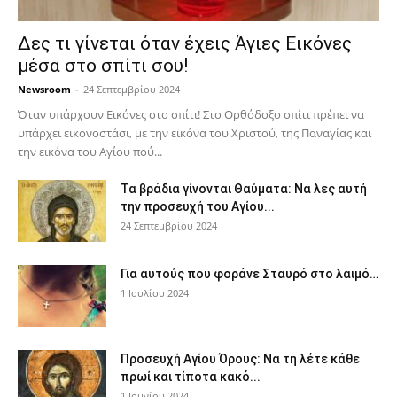
Δες τι γίνεται όταν έχεις Άγιες Εικόνες
μέσα στο σπίτι σου!
Newsroom
-
24 Σεπτεμβρίου 2024
Όταν υπάρχουν Εικόνες στο σπίτι! Στο Ορθόδοξο σπίτι πρέπει να
υπάρχει εικονοστάσι, με την εικόνα του Χριστού, της Παν­αγίας και
την εικόνα του Αγίου πού...
Τα βράδια γίνονται Θαύματα: Να λες αυτή
την προσευχή του Αγίου...
24 Σεπτεμβρίου 2024
Για αυτούς που φοράνε Σταυρό στο λαιμό…
1 Ιουλίου 2024
Προσευχή Αγίου Όρους: Να τη λέτε κάθε
πρωί και τίποτα κακό...
1 Ιουνίου 2024