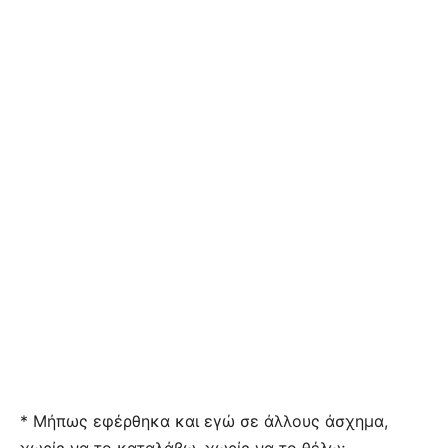
* Μήπως εφέρθηκα και εγώ σε άλλους άσχημα,
χωρίς να το καταλάβω, χωρίς να το θέλω;